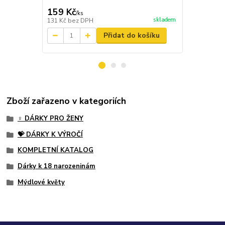
159 Kč
149 Kč
/
ks
/
ks
skladem
131 Kč
bez DPH
123 Kč
bez 
Přidat do košíku
Zboží zařazeno v kategoriích
♀️ DÁRKY PRO ŽENY
💝 DÁRKY K VÝROČÍ
KOMPLETNÍ KATALOG
Dárky k 18 narozeninám
Mýdlové květy