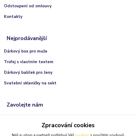
Odstoupení od smlouvy
Kontakty
Nejprodávanější
Dárkový box pro muže
Trofej s vlastním textem
Dárkový balíček pro ženy
Svatební skleničky na sekt
Zavolejte nám
+420 606 066 717
Zpracování cookies
(Po-Ne, 9:00 - 21:00 hod.)
Náš e-shop a partneři potřebují Váš
souhlas
s použitím souborů