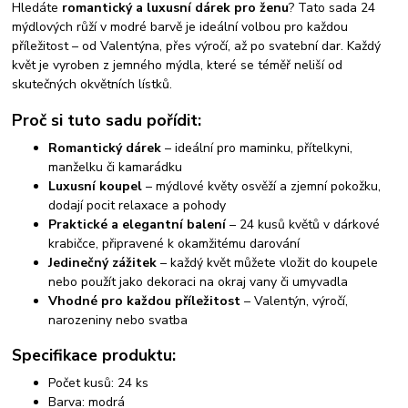
Hledáte
romantický a luxusní dárek pro ženu
? Tato sada 24
mýdlových růží v modré barvě je ideální volbou pro každou
příležitost – od Valentýna, přes výročí, až po svatební dar. Každý
květ je vyroben z jemného mýdla, které se téměř neliší od
skutečných okvětních lístků.
Proč si tuto sadu pořídit:
Romantický dárek
– ideální pro maminku, přítelkyni,
manželku či kamarádku
Luxusní koupel
– mýdlové květy osvěží a zjemní pokožku,
dodají pocit relaxace a pohody
Praktické a elegantní balení
– 24 kusů květů v dárkové
krabičce, připravené k okamžitému darování
Jedinečný zážitek
– každý květ můžete vložit do koupele
nebo použít jako dekoraci na okraj vany či umyvadla
Vhodné pro každou příležitost
– Valentýn, výročí,
narozeniny nebo svatba
Specifikace produktu:
Počet kusů: 24 ks
Barva: modrá