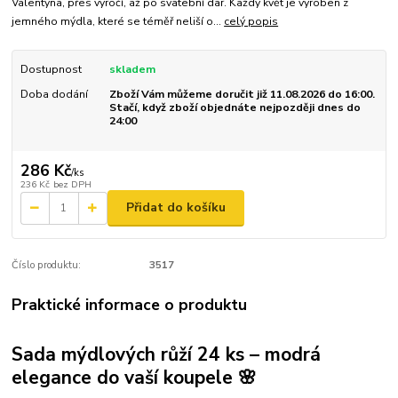
Valentýna, přes výročí, až po svatební dar. Každý květ je vyroben z
jemného mýdla, které se téměř neliší o...
celý popis
Dostupnost
skladem
Doba dodání
Zboží Vám můžeme doručit již 11.08.2026 do 16:00.
Stačí, když zboží objednáte nejpozději dnes do
24:00
286 Kč
/
ks
236 Kč
bez DPH
Přidat do košíku
Číslo produktu:
3517
Praktické informace o produktu
Sada mýdlových růží 24 ks – modrá
elegance do vaší koupele 🌸