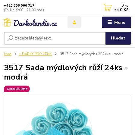
0
ks
+420 606 066 717
za
0 Kč
(Po-Ne, 9:00 - 21:00 hod.)
Menu
Hledat
Úvod
♀️ DÁRKY PRO ŽENY
3517 Sada mýdlových růží 24ks - modrá
3517 Sada mýdlových růží 24ks -
modrá
Doporučujeme