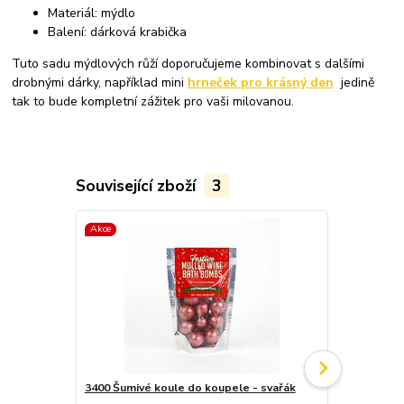
Materiál: mýdlo
Balení: dárková krabička
Tuto sadu mýdlových růží doporučujeme kombinovat s dalšími
drobnými dárky, například mini
hrneček pro krásný den
jedině
tak to bude kompletní zážitek pro vaši milovanou.
Související zboží
3
Akce
Náš tip
3400 Šumivé koule do koupele - svařák
3256 Přírod