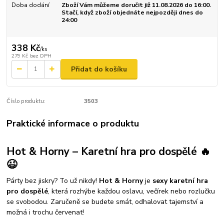
Doba dodání
Zboží Vám můžeme doručit již 11.08.2026 do 16:00.
Stačí, když zboží objednáte nejpozději dnes do
24:00
338 Kč
/
ks
279 Kč
bez DPH
Přidat do košíku
Číslo produktu:
3503
Praktické informace o produktu
Hot & Horny – Karetní hra pro dospělé 🔥
😉
Párty bez jiskry? To už nikdy!
Hot & Horny
je
sexy karetní hra
pro dospělé
, která rozhýbe každou oslavu, večírek nebo rozlučku
se svobodou. Zaručeně se budete smát, odhalovat tajemství a
možná i trochu červenat!