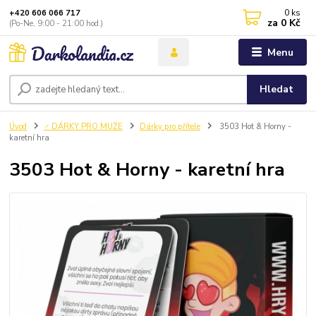
0
ks
+420 606 066 717
za
0 Kč
(Po-Ne, 9:00 - 21:00 hod.)
Menu
Hledat
Úvod
♂️ DÁRKY PRO MUŽE
Dárky pro přítele
3503 Hot & Horny -
karetní hra
3503 Hot & Horny - karetní hra