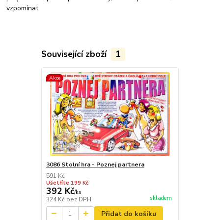
vzpomínat.
Související zboží
1
Akce
3086 Stolní hra - Poznej partnera
591 Kč
Ušetříte 199 Kč
392 Kč
/
ks
skladem
324 Kč
bez DPH
Přidat do košíku