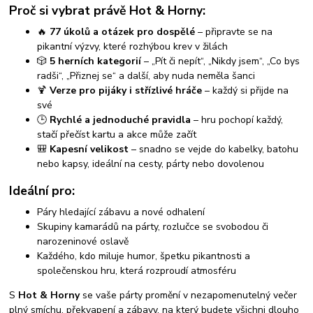
Proč si vybrat právě Hot & Horny:
🔥
77 úkolů a otázek pro dospělé
– připravte se na
pikantní výzvy, které rozhýbou krev v žilách
🎲
5 herních kategorií
– „Pít či nepít“, „Nikdy jsem“, „Co bys
radši“, „Přiznej se“ a další, aby nuda neměla šanci
🍹
Verze pro pijáky i střízlivé hráče
– každý si přijde na
své
🕒
Rychlé a jednoduché pravidla
– hru pochopí každý,
stačí přečíst kartu a akce může začít
🎒
Kapesní velikost
– snadno se vejde do kabelky, batohu
nebo kapsy, ideální na cesty, párty nebo dovolenou
Ideální pro:
Páry hledající zábavu a nové odhalení
Skupiny kamarádů na párty, rozlučce se svobodou či
narozeninové oslavě
Každého, kdo miluje humor, špetku pikantnosti a
společenskou hru, která rozproudí atmosféru
S
Hot & Horny
se vaše párty promění v nezapomenutelný večer
plný smíchu, překvapení a zábavy, na který budete všichni dlouho