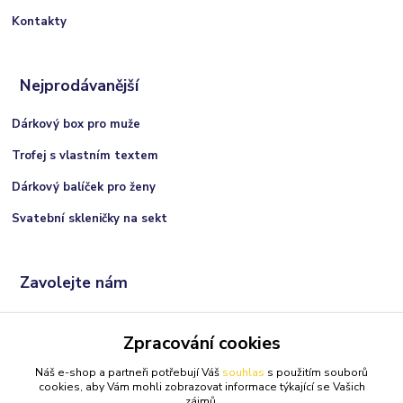
Kontakty
Nejprodávanější
Dárkový box pro muže
Trofej s vlastním textem
Dárkový balíček pro ženy
Svatební skleničky na sekt
Zavolejte nám
+420 606 066 717
Zpracování cookies
(Po-Ne, 9:00 - 21:00 hod.)
Náš e-shop a partneři potřebují Váš
souhlas
s použitím souborů
info@darkolandia.cz
cookies, aby Vám mohli zobrazovat informace týkající se Vašich
zájmů.