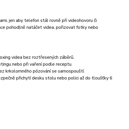

i, jen aby telefon stál rovně při videohovoru či
chce pohodlně natáčet videa, pořizovat fotky nebo
boxing videa bez roztřesených záběrů.
etingu nebo při vaření podle receptu.
bez krkolomného pózování se samospouští.
ezpečně přichytí desku stolu nebo polici až do tloušťky 6