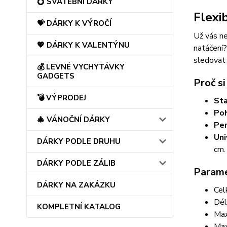
💍 SVATEBNÍ DÁRKY
Flexib
💝 DÁRKY K VÝROČÍ
Už vás ne
💖 DÁRKY K VALENTÝNU
natáčení
sledovat 
💰 LEVNÉ VYCHYTÁVKY
GADGETS
Proč si
💣 VÝPRODEJ
Sta
Poh
🎄 VÁNOČNÍ DÁRKY
Per
Uni
DÁRKY PODLE DRUHU
cm.
DÁRKY PODLE ZÁLIB
Parame
DÁRKY NA ZAKÁZKU
Cel
Dél
KOMPLETNÍ KATALOG
Max
Max