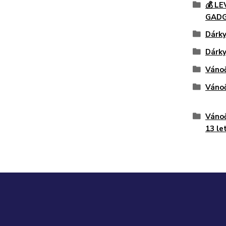
💰 L
GAD
Dárky
Dárky
Vánoč
Vánoč
Vánoč
13 le