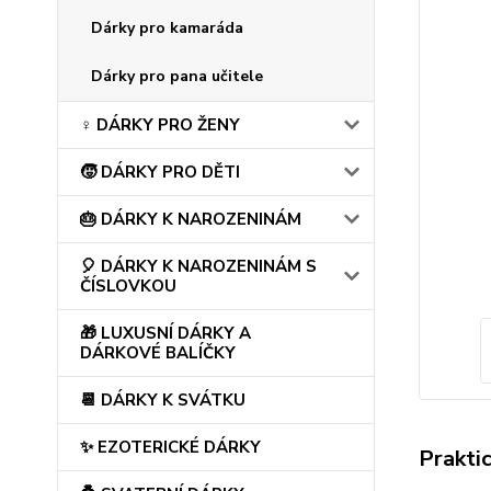
Dárky pro kamaráda
Dárky pro pana učitele
♀️ DÁRKY PRO ŽENY
🧒 DÁRKY PRO DĚTI
🎂 DÁRKY K NAROZENINÁM
🎈 DÁRKY K NAROZENINÁM S
ČÍSLOVKOU
🎁 LUXUSNÍ DÁRKY A
DÁRKOVÉ BALÍČKY
📆 DÁRKY K SVÁTKU
✨ EZOTERICKÉ DÁRKY
Prakti