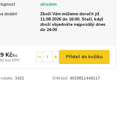
tupnost
skladem
a dodání
Zboží Vám můžeme doručit již
11.08.2026 do 16:00. Stačí, když
zboží objednáte nejpozději dnes
do 24:00
9 Kč
/
ks
Přidat do košíku
 Kč
bez DPH
roduktu:
3421
EAN kód:
4029811446117