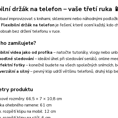
ilní držák na telefon – vaše třetí ruka 
baví improvizovat s knihami, sklenicemi nebo náhodnými podložkam
?
Flexibilní držák na telefon
je řešení, které ocení každý, kdo 
obsah bez držení telefonu v ruce.
 ho zamilujete?
bilní videa jako od profíka
– natočte tutoriály, vlogy nebo un
odlné sledování
– ideální úhel při sledování seriálů, online me
fektní fotky
– konečně budete na všech společných snímcích, 
verzální a silný
– pevný klip udrží většinu telefonů, druhý klip b
try produktu
kové rozměry: 66,5 × 7 × 10,8 cm
ka ohebného ramene: 61 cm
. rozpětí klipu na mobil: 12 cm
. rozpětí klipu na stůl: 6 cm