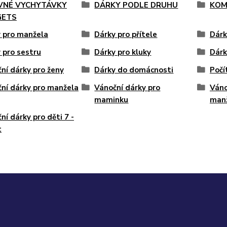
EVNÉ VYCHYTÁVKY
DÁRKY PODLE DRUHU
KOM
GETS
 pro manžela
Dárky pro přítele
Dárk
 pro sestru
Dárky pro kluky
Dárk
ní dárky pro ženy
Dárky do domácnosti
Počí
ní dárky pro manžela
Vánoční dárky pro
Váno
maminku
man
ní dárky pro děti 7 -
t