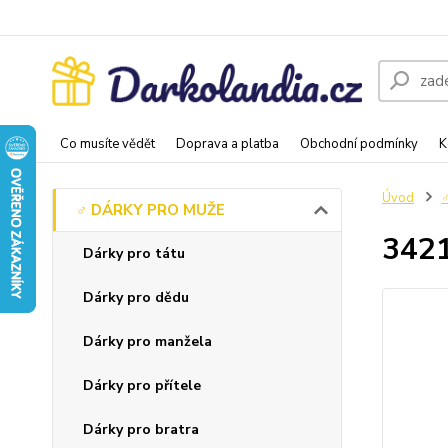
Co musíte vědět
Doprava a platba
Obchodní podmínky
K
Úvod
♂️ DÁRKY PRO MUŽE
3421
Dárky pro tátu
Dárky pro dědu
Dárky pro manžela
Dárky pro přítele
Dárky pro bratra