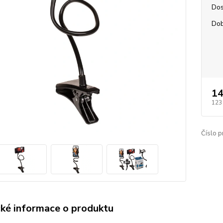
Dos
Dob
14
123
Číslo p
cké informace o produktu