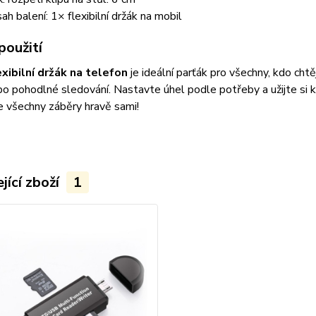
ah balení: 1× flexibilní držák na mobil
použití
exibilní držák na telefon
je ideální parťák pro všechny, kdo chtě
bo pohodlné sledování. Nastavte úhel podle potřeby a užijte si 
 všechny záběry hravě sami!
jící zboží
1