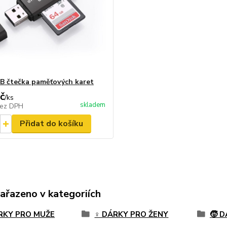
B čtečka paměťových karet
č
/
ks
skladem
ez DPH
Přidat do košíku
zařazeno v kategoriích
ÁRKY PRO MUŽE
♀️ DÁRKY PRO ŽENY
🧒 