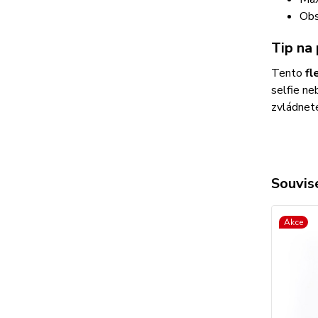
Obs
Tip na 
Tento
fl
selfie ne
zvládnete
Souvise
Akce