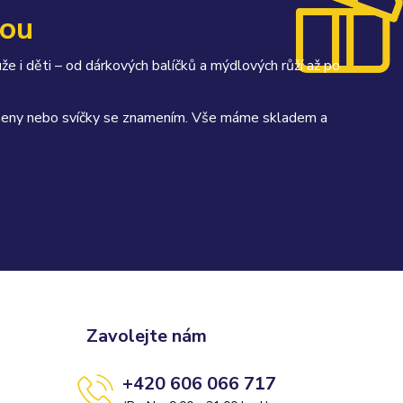
kou
uže i děti – od dárkových balíčků a mýdlových růží až po
kameny nebo svíčky se znamením. Vše máme skladem a
Zavolejte nám
+420 606 066 717