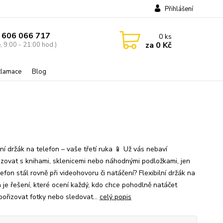
Přihlášení
 606 066 717
0
ks
za
0 Kč
, 9:00 - 21:00 hod.)
eklamace
Blog
lní držák na telefon – vaše třetí ruka 📱 Už vás nebaví
izovat s knihami, sklenicemi nebo náhodnými podložkami, jen
efon stál rovně při videohovoru či natáčení? Flexibilní držák na
n je řešení, které ocení každý, kdo chce pohodlně natáčet
pořizovat fotky nebo sledovat...
celý popis