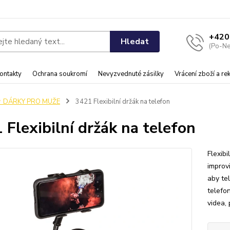
+420
Hledat
(Po-Ne
ontakty
Ochrana soukromí
Nevyzvednuté zásilky
Vrácení zboží a r
♂️ DÁRKY PRO MUŽE
3421 Flexibilní držák na telefon
 Flexibilní držák na telefon
Flexibi
improv
aby tel
telefo
videa, 