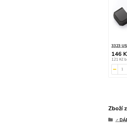
3323 US
146 K
121 Kč
b
Zboží 
♂️ D