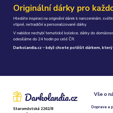
Originální dárky pro každo
Hledáte inspiraci na originální dárek k narozeninám, sv
vtipné, netradiční a personalizované dárky.
V nabídce nechybí tematické kolekce, dárky do domácnos
odesíláme do 24 hodin po celé ČR.
Darkolandia.cz – když chcete potěšit dárkem, který
Vše o n
Doprava a 
Staroměstská 2262/8