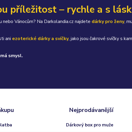
u příležitost – rychle a s lás
átku nebo Vánocům? Na Darkolandia.cz najdete
dárky pro ženy
, m
ti ani
ezoterické dárky a svíčky
, jako jsou čakrové svíčky s 
 má smysl.
ákupu
Nejprodávanější
platba
Dárkový box pro muže