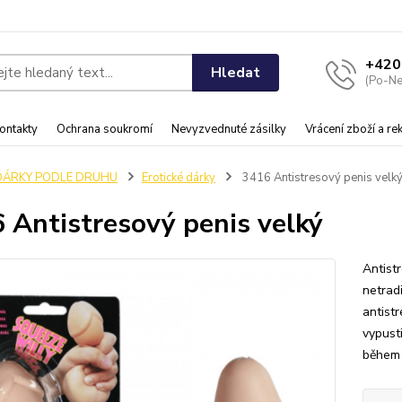
+420
Hledat
(Po-Ne
ontakty
Ochrana soukromí
Nevyzvednuté zásilky
Vrácení zboží a r
DÁRKY PODLE DRUHU
Erotické dárky
3416 Antistresový penis velk
 Antistresový penis velký
Antist
netrad
antist
vypust
během p