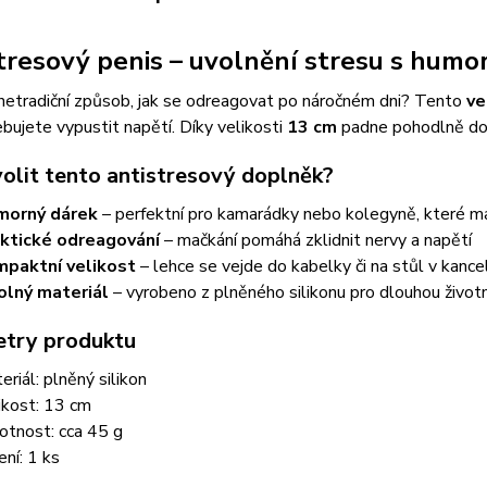
tresový penis – uvolnění stresu s humo
netradiční způsob, jak se odreagovat po náročném dni? Tento
ve
bujete vypustit napětí. Díky velikosti
13 cm
padne pohodlně do 
volit tento antistresový doplněk?
morný dárek
– perfektní pro kamarádky nebo kolegyně, které ma
ktické odreagování
– mačkání pomáhá zklidnit nervy a napětí
paktní velikost
– lehce se vejde do kabelky či na stůl v kancel
lný materiál
– vyrobeno z plněného silikonu pro dlouhou život
try produktu
eriál: plněný silikon
ikost: 13 cm
tnost: cca 45 g
ení: 1 ks