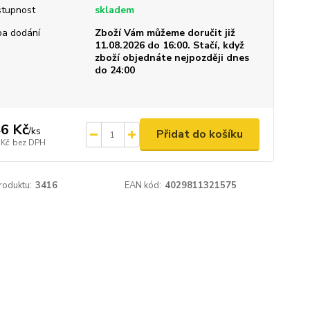
tupnost
skladem
a dodání
Zboží Vám můžeme doručit již
11.08.2026 do 16:00. Stačí, když
zboží objednáte nejpozději dnes
do 24:00
6 Kč
/
ks
Přidat do košíku
 Kč
bez DPH
roduktu:
3416
EAN kód:
4029811321575