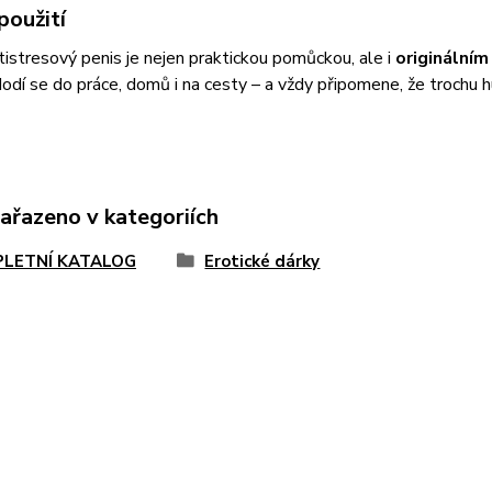
použití
istresový penis je nejen praktickou pomůckou, ale i
originální
 Hodí se do práce, domů i na cesty – a vždy připomene, že trochu h
zařazeno v kategoriích
LETNÍ KATALOG
Erotické dárky