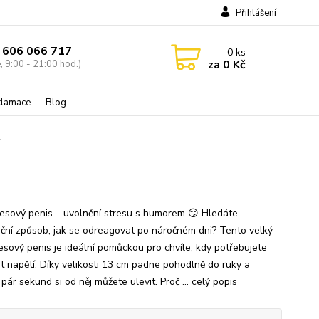
Přihlášení
 606 066 717
0
ks
za
0 Kč
, 9:00 - 21:00 hod.)
eklamace
Blog
ý
resový penis – uvolnění stresu s humorem 😏 Hledáte
iční způsob, jak se odreagovat po náročném dni? Tento velký
resový penis je ideální pomůckou pro chvíle, kdy potřebujete
it napětí. Díky velikosti 13 cm padne pohodlně do ruky a
ár sekund si od něj můžete ulevit. Proč ...
celý popis