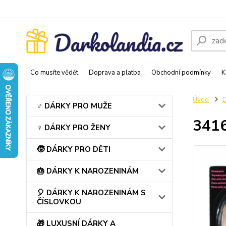
Co musíte vědět
Doprava a platba
Obchodní podmínky
K
Úvod
♂️ DÁRKY PRO MUŽE
3416
♀️ DÁRKY PRO ŽENY
🧒 DÁRKY PRO DĚTI
🎂 DÁRKY K NAROZENINÁM
🎈 DÁRKY K NAROZENINÁM S
ČÍSLOVKOU
🎁 LUXUSNÍ DÁRKY A