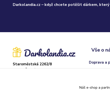
Darkolandia.cz – když chcete potěšit dárkem, který
Vše o n
Doprava a 
Staroměstská 2262/8
37004 České Budějovice
Obchodní p
Sklad: Adamov
Odstoupení
U hřiště 22, 373 71
Náš e-shop a partn
Kontakty