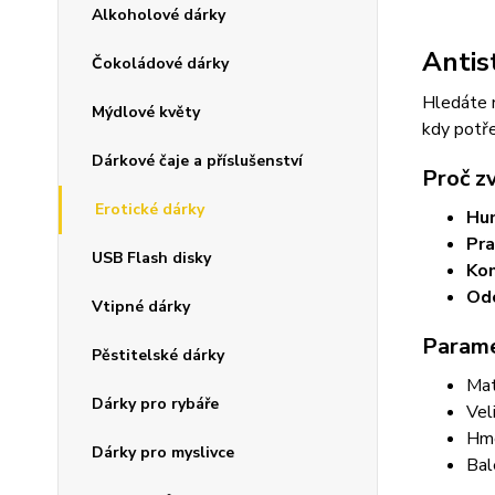
Alkoholové dárky
Antis
Čokoládové dárky
Hledáte 
Mýdlové květy
kdy potře
Dárkové čaje a příslušenství
Proč z
Erotické dárky
Hu
Pra
USB Flash disky
Kom
Odo
Vtipné dárky
Parame
Pěstitelské dárky
Mat
Dárky pro rybáře
Vel
Hmo
Dárky pro myslivce
Bal