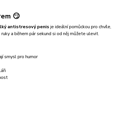
rem 😏
lký antistresový penis
je ideální pomůckou pro chvíle,
ruky a během pár sekund si od něj můžete ulevit.
jí smysl pro humor
áři
nost