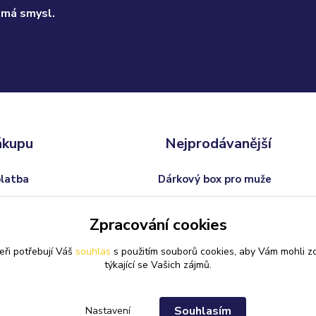
 má smysl.
ákupu
Nejprodávanější
platba
Dárkový box pro muže
odmínky
Trofej s vlastním textem
Zpracování cookies
 od smlouvy
Dárkový balíček pro ženy
eři potřebují Váš
souhlas
s použitím souborů cookies, aby Vám mohli z
Svatební skleničky na sekt
týkající se Vašich zájmů.
Souhlasím
Nastavení