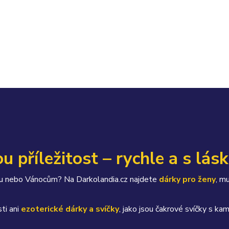
u příležitost – rychle a s lás
átku nebo Vánocům? Na Darkolandia.cz najdete
dárky pro ženy
, m
ti ani
ezoterické dárky a svíčky
, jako jsou čakrové svíčky s 