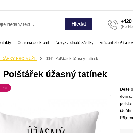
+420 
Hledat
(Po-Ne,
ntakty
Ochrana soukromí
Nevyzvednuté zásilky
Vrácení zboží a r
️ DÁRKY PRO MUŽE
3341 Polštářek úžasný tatínek
 Polštářek úžasný tatínek
jeme
Dejte 
domácn
polštář
ideáln
Příjem