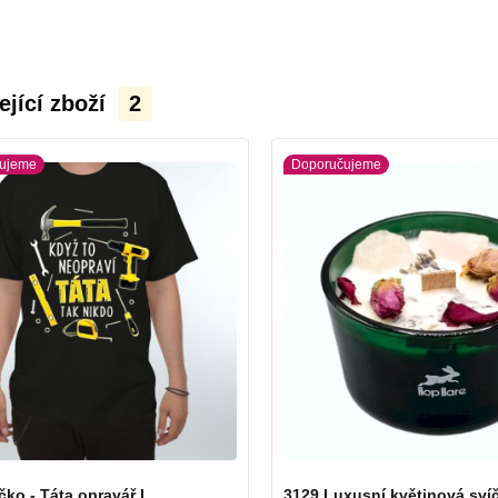
ející zboží
2
ujeme
Doporučujeme
čko - Táta opravář L
3129 Luxusní květinová sví