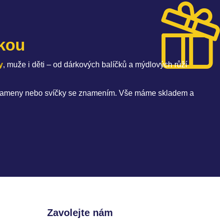
skou
y
, muže i děti – od dárkových balíčků a mýdlových růží
 s kameny nebo svíčky se znamením. Vše máme skladem a
Zavolejte nám