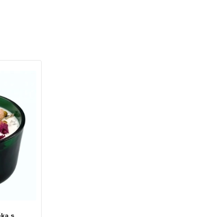
čka s