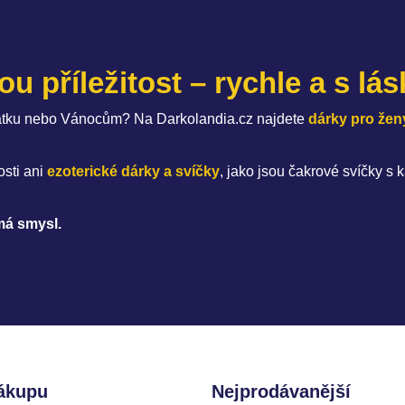
u příležitost – rychle a s lá
svátku nebo Vánocům? Na Darkolandia.cz najdete
dárky pro žen
sti ani
ezoterické dárky a svíčky
, jako jsou čakrové svíčky
má smysl.
ákupu
Nejprodávanější