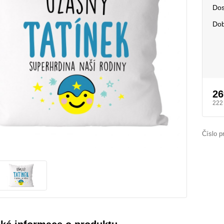
Dos
Dob
26
222
Číslo p