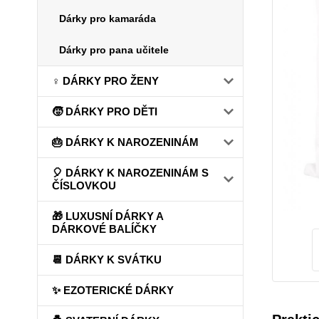
Dárky pro kamaráda
Dárky pro pana učitele
♀️ DÁRKY PRO ŽENY
🧒 DÁRKY PRO DĚTI
🎂 DÁRKY K NAROZENINÁM
🎈 DÁRKY K NAROZENINÁM S
ČÍSLOVKOU
🎁 LUXUSNÍ DÁRKY A
DÁRKOVÉ BALÍČKY
📆 DÁRKY K SVÁTKU
✨ EZOTERICKÉ DÁRKY