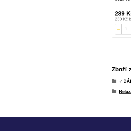
289 K
239 Kč
Zboží 
♂️ D
Relax