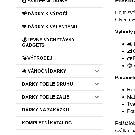
Prakti
💍 SVATEBNÍ DÁRKY
Dejte své
💝 DÁRKY K VÝROČÍ
Čtvercový
💖 DÁRKY K VALENTÝNU
Výhody 
💰 LEVNÉ VYCHYTÁVKY
🛋️
GADGETS
💌 
💣 VÝPRODEJ
🎁 
😊 
🎄 VÁNOČNÍ DÁRKY
Paramet
DÁRKY PODLE DRUHU
Roz
Mat
DÁRKY PODLE ZÁLIB
Tva
DÁRKY NA ZAKÁZKU
Pot
KOMPLETNÍ KATALOG
Polštářek
svátku, n