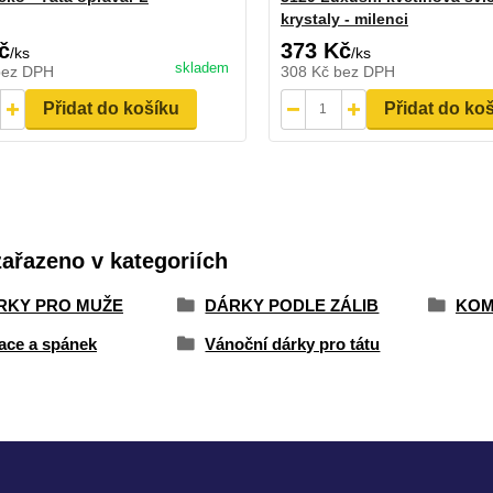
krystaly - milenci
č
373 Kč
/
ks
/
ks
skladem
bez DPH
308 Kč
bez DPH
Přidat do košíku
Přidat do ko
zařazeno v kategoriích
ÁRKY PRO MUŽE
DÁRKY PODLE ZÁLIB
KOM
ace a spánek
Vánoční dárky pro tátu