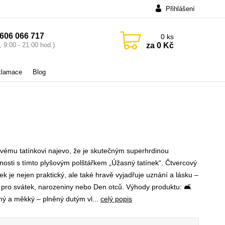
Přihlášení
606 066 717
0
ks
za
0 Kč
 9:00 - 21:00 hod.)
eklamace
Blog
svému tatínkovi najevo, že je skutečným superhrdinou
osti s tímto plyšovým polštářkem „Úžasný tatínek“. Čtvercový
ek je nejen praktický, ale také hravě vyjadřuje uznání a lásku –
í pro svátek, narozeniny nebo Den otců. Výhody produktu: 🛋️
ný a měkký – plněný dutým vl...
celý popis