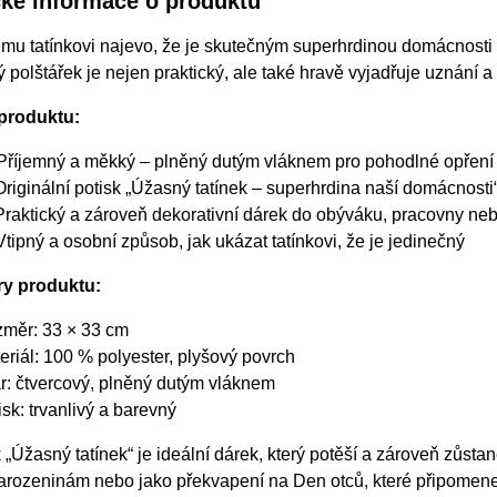
cké informace o produktu
mu tatínkovi najevo, že je skutečným superhrdinou domácnosti 
 polštářek je nejen praktický, ale také hravě vyjadřuje uznání a
produktu:
 Příjemný a měkký – plněný dutým vláknem pro pohodlné opření
Originální potisk „Úžasný tatínek – superhrdina naší domácnosti
Praktický a zároveň dekorativní dárek do obýváku, pracovny neb
Vtipný a osobní způsob, jak ukázat tatínkovi, že je jedinečný
ry produktu:
měr: 33 × 33 cm
eriál: 100 % polyester, plyšový povrch
r: čtvercový, plněný dutým vláknem
isk: trvanlivý a barevný
 „Úžasný tatínek“ je ideální dárek, který potěší a zároveň zůsta
arozeninám nebo jako překvapení na Den otců, které připomene,