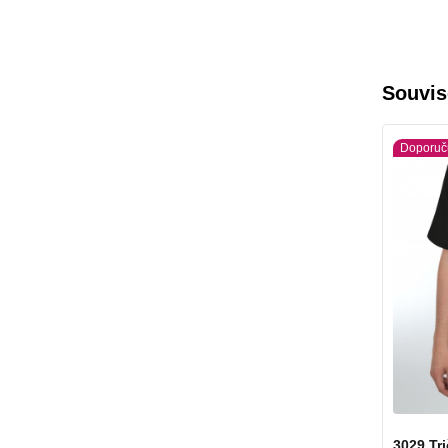
Souvis
Doporuč
3029 Tri