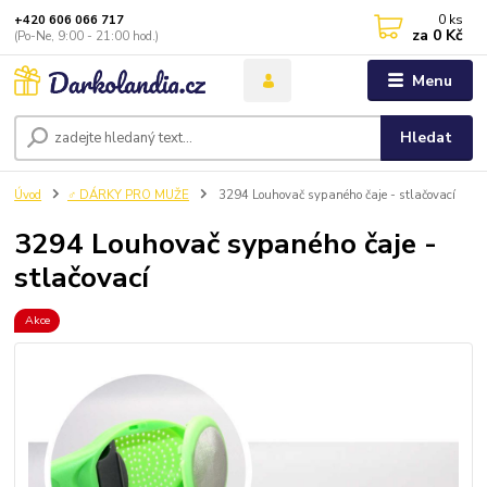
0
ks
+420 606 066 717
za
0 Kč
(Po-Ne, 9:00 - 21:00 hod.)
Menu
Hledat
Úvod
♂️ DÁRKY PRO MUŽE
3294 Louhovač sypaného čaje - stlačovací
3294 Louhovač sypaného čaje -
stlačovací
Akce