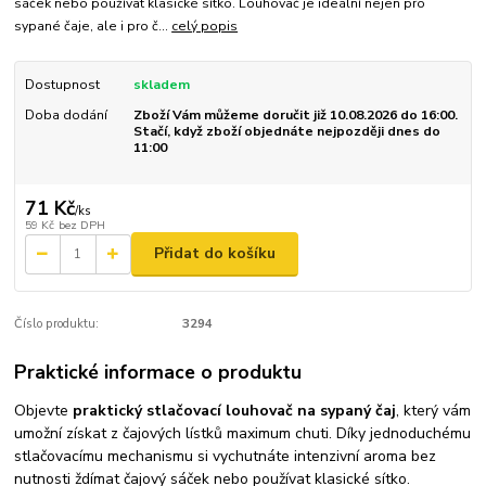
sáček nebo používat klasické sítko. Louhovač je ideální nejen pro
sypané čaje, ale i pro č...
celý popis
Dostupnost
skladem
Doba dodání
Zboží Vám můžeme doručit již 10.08.2026 do 16:00.
Stačí, když zboží objednáte nejpozději dnes do
11:00
71 Kč
/
ks
59 Kč
bez DPH
Přidat do košíku
Číslo produktu:
3294
Praktické informace o produktu
Objevte
praktický stlačovací louhovač na sypaný čaj
, který vám
umožní získat z čajových lístků maximum chuti. Díky jednoduchému
stlačovacímu mechanismu si vychutnáte intenzivní aroma bez
nutnosti ždímat čajový sáček nebo používat klasické sítko.