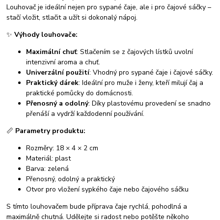
Louhovač je ideální nejen pro sypané čaje, ale i pro čajové sáčky –
stačí vložit, stlačit a užít si dokonalý nápoj.
✨
Výhody louhovače:
Maximální chuť
: Stlačením se z čajových lístků uvolní
intenzivní aroma a chuť.
Univerzální použití
: Vhodný pro sypané čaje i čajové sáčky.
Praktický dárek
: Ideální pro muže i ženy, kteří milují čaj a
praktické pomůcky do domácnosti.
Přenosný a odolný
: Díky plastovému provedení se snadno
přenáší a vydrží každodenní používání.
📏
Parametry produktu:
Rozměry: 18 × 4 × 2 cm
Materiál: plast
Barva: zelená
Přenosný, odolný a praktický
Otvor pro vložení sypkého čaje nebo čajového sáčku
S tímto louhovačem bude příprava čaje rychlá, pohodlná a
maximálně chutná. Udělejte si radost nebo potěšte někoho