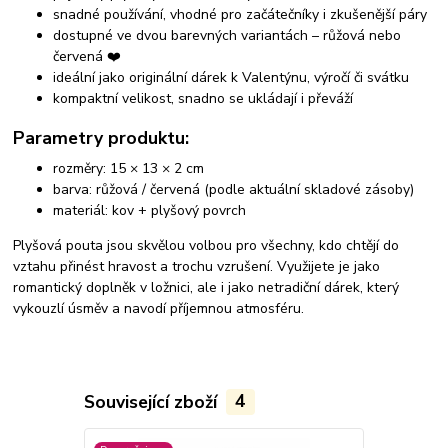
snadné používání, vhodné pro začátečníky i zkušenější páry
dostupné ve dvou barevných variantách – růžová nebo
červená ❤️
ideální jako originální dárek k Valentýnu, výročí či svátku
kompaktní velikost, snadno se ukládají i převáží
Parametry produktu:
rozměry: 15 × 13 × 2 cm
barva: růžová / červená (podle aktuální skladové zásoby)
materiál: kov + plyšový povrch
Plyšová pouta jsou skvělou volbou pro všechny, kdo chtějí do
vztahu přinést hravost a trochu vzrušení. Využijete je jako
romantický doplněk v ložnici, ale i jako netradiční dárek, který
vykouzlí úsměv a navodí příjemnou atmosféru.
Související zboží
4