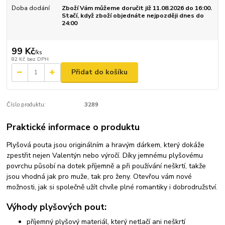
Doba dodání
Zboží Vám můžeme doručit již 11.08.2026 do 16:00.
Stačí, když zboží objednáte nejpozději dnes do
24:00
99 Kč
/
ks
82 Kč
bez DPH
Přidat do košíku
Číslo produktu:
3289
Praktické informace o produktu
Plyšová pouta jsou originálním a hravým dárkem, který dokáže
zpestřit nejen Valentýn nebo výročí. Díky jemnému plyšovému
povrchu působí na dotek příjemně a při používání neškrtí, takže
jsou vhodná jak pro muže, tak pro ženy. Otevřou vám nové
možnosti, jak si společně užít chvíle plné romantiky i dobrodružství.
Výhody plyšových pout:
příjemný plyšový materiál, který netlačí ani neškrtí