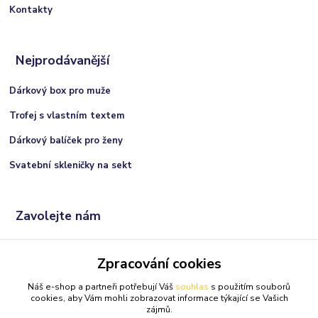
Kontakty
Nejprodávanější
Dárkový box pro muže
Trofej s vlastním textem
Dárkový balíček pro ženy
Svatební skleničky na sekt
Zavolejte nám
+420 606 066 717
Zpracování cookies
(Po-Ne, 9:00 - 21:00 hod.)
Náš e-shop a partneři potřebují Váš
souhlas
s použitím souborů
info@darkolandia.cz
cookies, aby Vám mohli zobrazovat informace týkající se Vašich
zájmů.