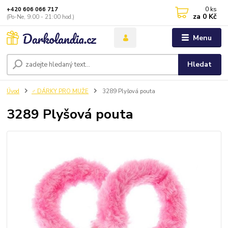
0
ks
+420 606 066 717
za
0 Kč
(Po-Ne, 9:00 - 21:00 hod.)
Menu
Hledat
Úvod
♂️ DÁRKY PRO MUŽE
3289 Plyšová pouta
3289 Plyšová pouta