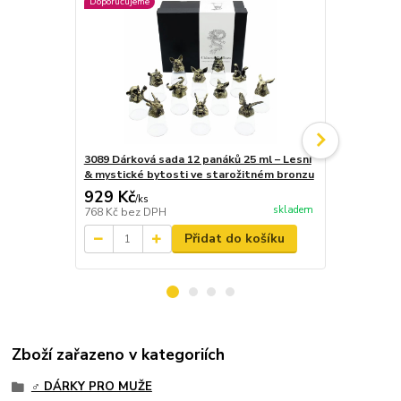
Doporučujeme
3089 Dárková sada 12 panáků 25 ml – Lesní
3051 Kalhot
& mystické bytosti ve starožitném bronzu
929 Kč
129 Kč
/
ks
/
ks
skladem
768 Kč
bez DPH
107 Kč
bez 
Přidat do košíku
Zboží zařazeno v kategoriích
♂️ DÁRKY PRO MUŽE