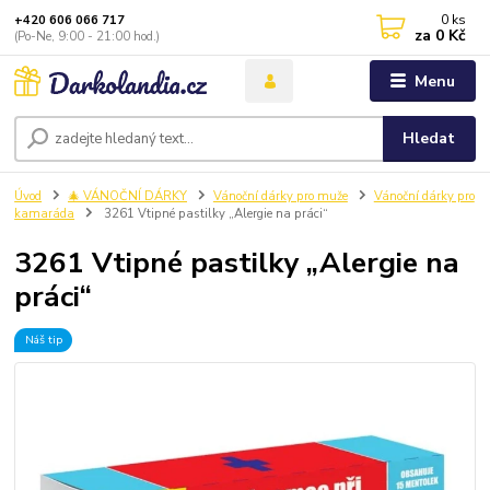
0
ks
+420 606 066 717
za
0 Kč
(Po-Ne, 9:00 - 21:00 hod.)
Menu
Hledat
Úvod
🎄 VÁNOČNÍ DÁRKY
Vánoční dárky pro muže
Vánoční dárky pro
kamaráda
3261 Vtipné pastilky „Alergie na práci“
3261 Vtipné pastilky „Alergie na
práci“
Náš tip