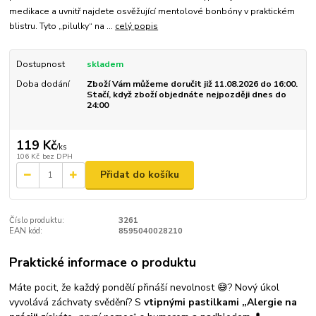
medikace a uvnitř najdete osvěžující mentolové bonbóny v praktickém
blistru. Tyto „pilulky“ na ...
celý popis
Dostupnost
skladem
Doba dodání
Zboží Vám můžeme doručit již 11.08.2026 do 16:00.
Stačí, když zboží objednáte nejpozději dnes do
24:00
119 Kč
/
ks
106 Kč
bez DPH
Přidat do košíku
Číslo produktu:
3261
EAN kód:
8595040028210
Praktické informace o produktu
Máte pocit, že každý pondělí přináší nevolnost 😅? Nový úkol
vyvolává záchvaty svědění? S
vtipnými pastilkami „Alergie na