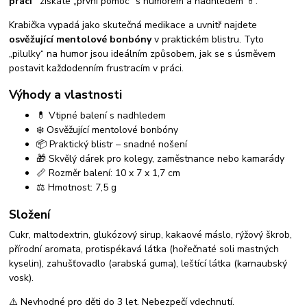
práci“
získáte „první pomoc“ s humorem a nadhledem 💊.
Krabička vypadá jako skutečná medikace a uvnitř najdete
osvěžující mentolové bonbóny
v praktickém blistru. Tyto
„pilulky“ na humor jsou ideálním způsobem, jak se s úsměvem
postavit každodenním frustracím v práci.
Výhody a vlastnosti
💊 Vtipné balení s nadhledem
❄️ Osvěžující mentolové bonbóny
📦 Praktický blistr – snadné nošení
🎁 Skvělý dárek pro kolegy, zaměstnance nebo kamarády
📏 Rozměr balení: 10 x 7 x 1,7 cm
⚖️ Hmotnost: 7,5 g
Složení
Cukr, maltodextrin, glukózový sirup, kakaové máslo, rýžový škrob,
přírodní aromata, protispékavá látka (hořečnaté soli mastných
kyselin), zahušťovadlo (arabská guma), leštící látka (karnaubský
vosk).
⚠️ Nevhodné pro děti do 3 let. Nebezpečí vdechnutí.