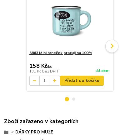
3863 Mini hrneček pracuji na 100%
3678 Dárkový
sprchový gel,
158 Kč
617 Kč
/
ks
/
ks
skladem
131 Kč
bez DPH
510 Kč
bez 
Přidat do košíku
Zboží zařazeno v kategoriích
♂️ DÁRKY PRO MUŽE