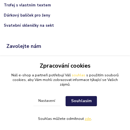
Trofej s vlastním textem
Dárkový balíček pro ženy
Svatební skleničky na sekt
Zavolejte nám
+420 606 066 717
Zpracování cookies
(Po-Ne, 9:00 - 21:00 hod.)
Náš e-shop a partneři potřebují Váš
souhlas
s použitím souborů
info@darkolandia.cz
cookies, aby Vám mohli zobrazovat informace týkající se Vašich
zájmů.
Souhlasím
Nastavení
Darkolandia.cz
Originální dárky
//
Webdesign
: Poradnyweb.cz
Souhlas můžete odmítnout
zde
.
Vytvořeno na
Eshop-rychle.cz