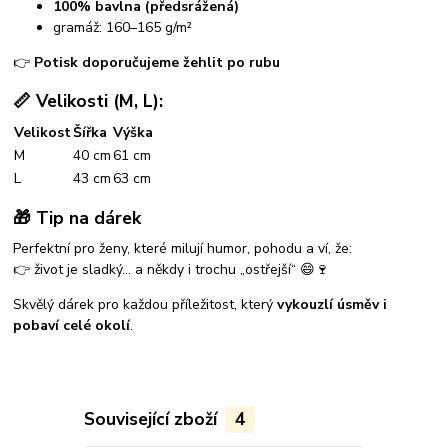
100% bavlna (předsrážená)
gramáž: 160–165 g/m²
👉
Potisk doporučujeme žehlit po rubu
📏 Velikosti (M, L):
Velikost
Šířka
Výška
M
40 cm
61 cm
L
43 cm
63 cm
🎁 Tip na dárek
Perfektní pro ženy, které milují humor, pohodu a ví, že:
👉 život je sladký… a někdy i trochu „ostřejší“ 😄🍷
Skvělý dárek pro každou příležitost, který
vykouzlí úsměv i
pobaví celé okolí
.
Související zboží
4