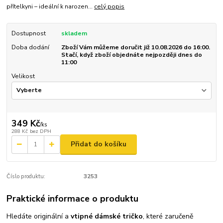
přítelkyni – ideální k narozen...
celý popis
Dostupnost
skladem
Doba dodání
Zboží Vám můžeme doručit již 10.08.2026 do 16:00.
Stačí, když zboží objednáte nejpozději dnes do
11:00
Velikost
349 Kč
/
ks
288 Kč
bez DPH
Přidat do košíku
Číslo produktu:
3253
Praktické informace o produktu
Hledáte originální a
vtipné dámské tričko
, které zaručeně