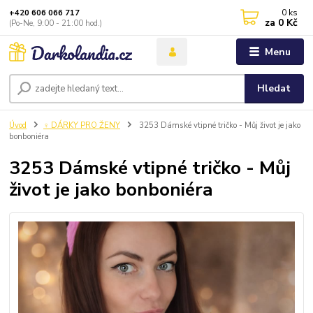
0
ks
+420 606 066 717
za
0 Kč
(Po-Ne, 9:00 - 21:00 hod.)
Menu
Hledat
Úvod
♀️ DÁRKY PRO ŽENY
3253 Dámské vtipné tričko - Můj život je jako
bonboniéra
3253 Dámské vtipné tričko - Můj
život je jako bonboniéra