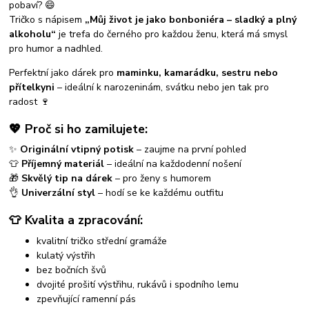
pobaví? 😄
Tričko s nápisem
„Můj život je jako bonboniéra – sladký a plný
alkoholu“
je trefa do černého pro každou ženu, která má smysl
pro humor a nadhled.
Perfektní jako dárek pro
maminku, kamarádku, sestru nebo
přítelkyni
– ideální k narozeninám, svátku nebo jen tak pro
radost 🍷
💖 Proč si ho zamilujete:
✨
Originální vtipný potisk
– zaujme na první pohled
👕
Příjemný materiál
– ideální na každodenní nošení
🎁
Skvělý tip na dárek
– pro ženy s humorem
👌
Univerzální styl
– hodí se ke každému outfitu
👕 Kvalita a zpracování:
kvalitní tričko střední gramáže
kulatý výstřih
bez bočních švů
dvojité prošití výstřihu, rukávů i spodního lemu
zpevňující ramenní pás