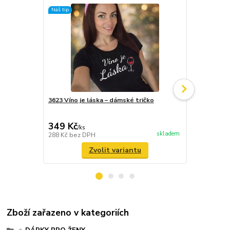
Náš tip
Náš tip
3623 Víno je láska – dámské tričko
3190 Vtipná 
348 Kč
/
ks
349 Kč
/
ks
288 Kč
bez 
skladem
288 Kč
bez DPH
Zvolit variantu
Zboží zařazeno v kategoriích