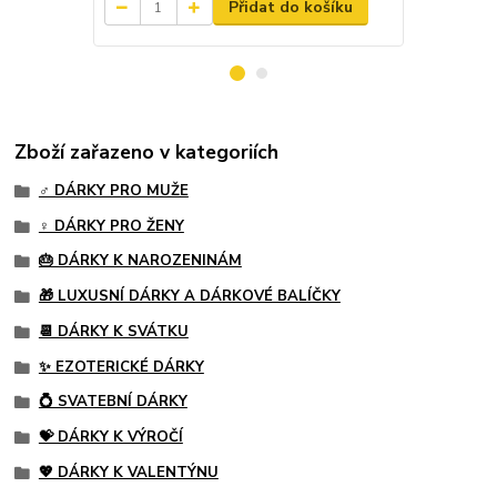
Přidat do košíku
Zboží zařazeno v kategoriích
♂️ DÁRKY PRO MUŽE
♀️ DÁRKY PRO ŽENY
🎂 DÁRKY K NAROZENINÁM
🎁 LUXUSNÍ DÁRKY A DÁRKOVÉ BALÍČKY
📆 DÁRKY K SVÁTKU
✨ EZOTERICKÉ DÁRKY
💍 SVATEBNÍ DÁRKY
💝 DÁRKY K VÝROČÍ
💖 DÁRKY K VALENTÝNU