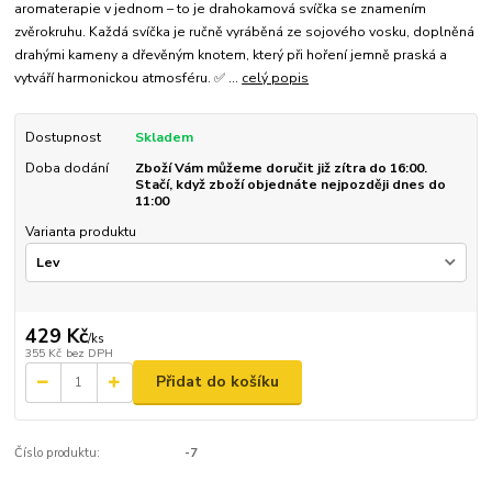
aromaterapie v jednom – to je drahokamová svíčka se znamením
zvěrokruhu. Každá svíčka je ručně vyráběná ze sojového vosku, doplněná
drahými kameny a dřevěným knotem, který při hoření jemně praská a
vytváří harmonickou atmosféru. ✅ ...
celý popis
Dostupnost
Skladem
Doba dodání
Zboží Vám můžeme doručit již zítra do 16:00.
Stačí, když zboží objednáte nejpozději dnes do
11:00
Varianta produktu
429 Kč
/
ks
355 Kč
bez DPH
Přidat do košíku
Číslo produktu:
-7