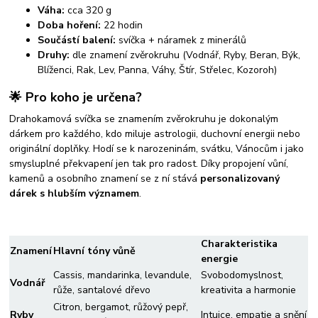
Váha:
cca 320 g
Doba hoření:
22 hodin
Součástí balení:
svíčka + náramek z minerálů
Druhy:
dle znamení zvěrokruhu (Vodnář, Ryby, Beran, Býk,
Blíženci, Rak, Lev, Panna, Váhy, Štír, Střelec, Kozoroh)
🌟 Pro koho je určena?
Drahokamová svíčka se znamením zvěrokruhu je dokonalým
dárkem pro každého, kdo miluje astrologii, duchovní energii nebo
originální doplňky. Hodí se k narozeninám, svátku, Vánocům i jako
smysluplné překvapení jen tak pro radost. Díky propojení vůní,
kamenů a osobního znamení se z ní stává
personalizovaný
dárek s hlubším významem
.
Charakteristika
Znamení
Hlavní tóny vůně
energie
Cassis, mandarinka, levandule,
Svobodomyslnost,
Vodnář
růže, santalové dřevo
kreativita a harmonie
Citron, bergamot, růžový pepř,
Ryby
Intuice, empatie a snění