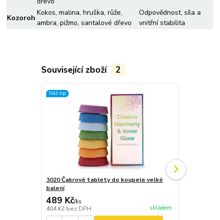
dřevo
Kokos, malina, hruška, růže,
Odpovědnost, síla a
Kozoroh
ambra, pižmo, santalové dřevo
vnitřní stabilita
Související zboží
2
Náš tip
Náš tip
3020 Čakrové tablety do koupele velké
3279 Vonný 
balení
různé druhy
489 Kč
/
ks
128 Kč
/
ks
skladem
404 Kč
bez DPH
106 Kč
bez 