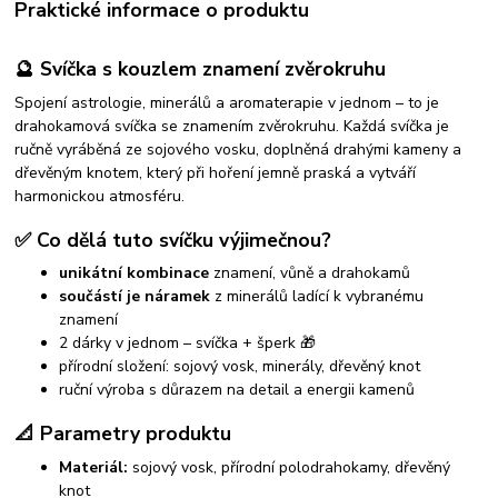
Praktické informace o produktu
🔮 Svíčka s kouzlem znamení zvěrokruhu
Spojení astrologie, minerálů a aromaterapie v jednom – to je
drahokamová svíčka se znamením zvěrokruhu. Každá svíčka je
ručně vyráběná ze sojového vosku, doplněná drahými kameny a
dřevěným knotem, který při hoření jemně praská a vytváří
harmonickou atmosféru.
✅ Co dělá tuto svíčku výjimečnou?
unikátní kombinace
znamení, vůně a drahokamů
součástí je náramek
z minerálů ladící k vybranému
znamení
2 dárky v jednom – svíčka + šperk 🎁
přírodní složení: sojový vosk, minerály, dřevěný knot
ruční výroba s důrazem na detail a energii kamenů
📐 Parametry produktu
Materiál:
sojový vosk, přírodní polodrahokamy, dřevěný
knot