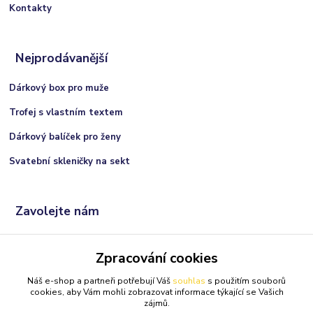
Kontakty
Nejprodávanější
Dárkový box pro muže
Trofej s vlastním textem
Dárkový balíček pro ženy
Svatební skleničky na sekt
Zavolejte nám
+420 606 066 717
Zpracování cookies
(Po-Ne, 9:00 - 21:00 hod.)
Náš e-shop a partneři potřebují Váš
souhlas
s použitím souborů
info@darkolandia.cz
cookies, aby Vám mohli zobrazovat informace týkající se Vašich
zájmů.