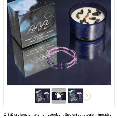
🔮 Svíčka s kouzlem znamení zvěrokruhu Spojení astrologie, minerálů a