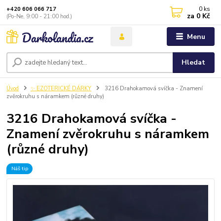
0
ks
+420 606 066 717
za
0 Kč
(Po-Ne, 9:00 - 21:00 hod.)
Menu
Hledat
Úvod
✨ EZOTERICKÉ DÁRKY
3216 Drahokamová svíčka - Znamení
zvěrokruhu s náramkem (různé druhy)
3216 Drahokamová svíčka -
Znamení zvěrokruhu s náramkem
(různé druhy)
Náš tip