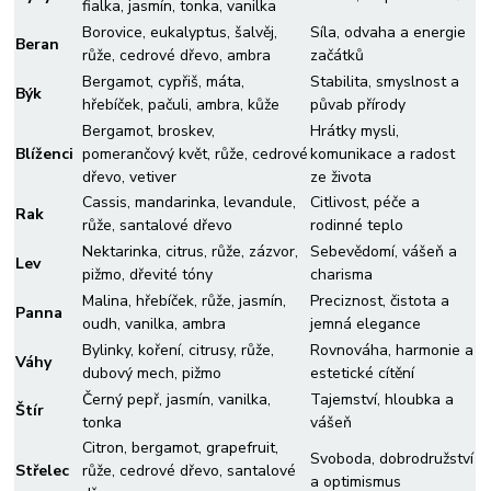
fialka, jasmín, tonka, vanilka
Borovice, eukalyptus, šalvěj,
Síla, odvaha a energie
Beran
růže, cedrové dřevo, ambra
začátků
Bergamot, cypřiš, máta,
Stabilita, smyslnost a
Býk
hřebíček, pačuli, ambra, kůže
půvab přírody
Bergamot, broskev,
Hrátky mysli,
Blíženci
pomerančový květ, růže, cedrové
komunikace a radost
dřevo, vetiver
ze života
Cassis, mandarinka, levandule,
Citlivost, péče a
Rak
růže, santalové dřevo
rodinné teplo
Nektarinka, citrus, růže, zázvor,
Sebevědomí, vášeň a
Lev
pižmo, dřevité tóny
charisma
Malina, hřebíček, růže, jasmín,
Preciznost, čistota a
Panna
oudh, vanilka, ambra
jemná elegance
Bylinky, koření, citrusy, růže,
Rovnováha, harmonie a
Váhy
dubový mech, pižmo
estetické cítění
Černý pepř, jasmín, vanilka,
Tajemství, hloubka a
Štír
tonka
vášeň
Citron, bergamot, grapefruit,
Svoboda, dobrodružství
Střelec
růže, cedrové dřevo, santalové
a optimismus