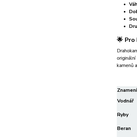
Váh
Dob
Sou
Dru
🌟 Pro 
Drahokamo
origináln
kamenů a
Znamení
Vodnář
Ryby
Beran