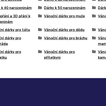
 k 40 narozeninám
Dárky k 50 narozeninám
Dárk
přání a 3D přání k
Vánoční dárky pro muže
Váno
zeninám
ní dárky pro tátu
Vánoční dárky pro dědu
Váno
ní dárky pro
Vánoční dárky pro bráchu
Váno
ráda
mam
ní dárky pro
Vánoční dárky pro
Váno
elku
přítelkyni
kam