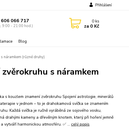
Přihlášení
 606 066 717
0
ks
za
0 Kč
, 9:00 - 21:00 hod.)
eklamace
Blog
s náramkem (různé druhy)
í zvěrokruhu s náramkem
čka s kouzlem znamení zvěrokruhu Spojení astrologie, minerálů
aterapie v jednom – to je drahokamová svíčka se znamením
ruhu. Každá svíčka je ručně vyráběná ze sojového vosku,
ná drahými kameny a dřevěným knotem, který při hoření jemně
 a vytváří harmonickou atmosféru. ✅ ...
celý popis