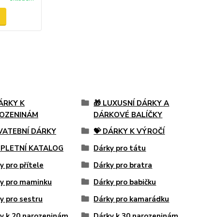
ÁRKY K
🎁 LUXUSNÍ DÁRKY A
OZENINÁM
DÁRKOVÉ BALÍČKY
SVATEBNÍ DÁRKY
💝 DÁRKY K VÝROČÍ
PLETNÍ KATALOG
Dárky pro tátu
y pro přítele
Dárky pro bratra
y pro maminku
Dárky pro babičku
y pro sestru
Dárky pro kamarádku
y k 20 narozeninám
Dárky k 30 narozeninám