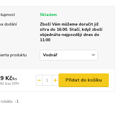
tupnost
Skladem
a dodání
Zboží Vám můžeme doručit již
zítra do 16:00. Stačí, když zboží
objednáte nejpozději dnes do
11:00
ianta produktu
9 Kč
/
ks
Přidat do košíku
 Kč
bez DPH
roduktu:
-1