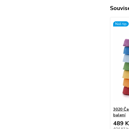
Souvise
Náš tip
3020 Ča
balení
489 K
404 Kč
b