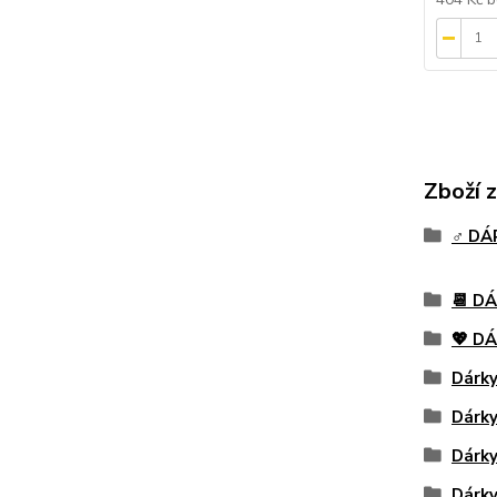
Zboží 
♂️ D
📆 D
💖 D
Dárky
Dárk
Dárky
Dárky