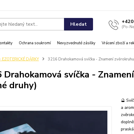
+420
Hledat
(Po-Ne
ontakty
Ochrana soukromí
Nevyzvednuté zásilky
Vrácení zboží a r
✨ EZOTERICKÉ DÁRKY
3216 Drahokamová svíčka - Znamení zvěrokruhu 
 Drahokamová svíčka - Znamen
né druhy)
🔮 Sví
a arom
zvěrok
doplně
praská