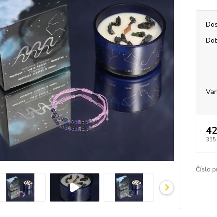
Dos
Dob
Var
42
355
Číslo p