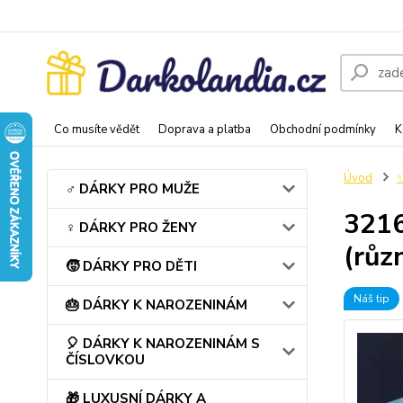
Co musíte vědět
Doprava a platba
Obchodní podmínky
K
Úvod
♂️ DÁRKY PRO MUŽE
3216
♀️ DÁRKY PRO ŽENY
(růz
🧒 DÁRKY PRO DĚTI
Náš tip
🎂 DÁRKY K NAROZENINÁM
🎈 DÁRKY K NAROZENINÁM S
ČÍSLOVKOU
🎁 LUXUSNÍ DÁRKY A