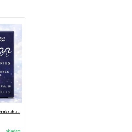
ěrokruhu -
skladem