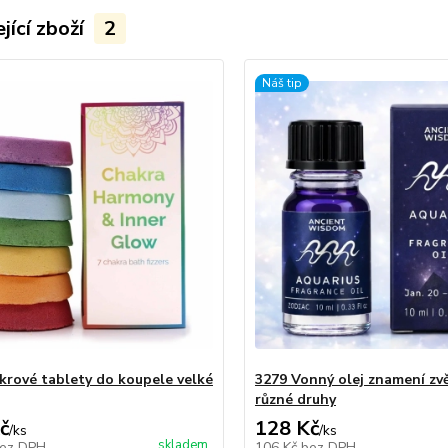
jící zboží
2
Náš tip
krové tablety do koupele velké
3279 Vonný olej znamení zv
různé druhy
č
128 Kč
/
ks
/
ks
skladem
ez DPH
106 Kč
bez DPH