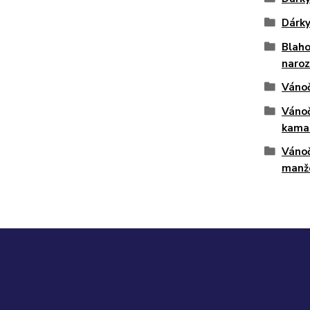
Dárky
Blaho
naro
Vánoč
Vánoč
kama
Vánoč
manž