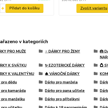
Přidat do košíku
Zvolit variantu
zařazeno v kategoriích
ÁRKY PRO MUŽE
♀️ DÁRKY PRO ŽENY
🎂 D
NAR
ÁRKY K SVÁTKU
✨ EZOTERICKÉ DÁRKY
💍 
ÁRKY K VALENTÝNU
🎄 VÁNOČNÍ DÁRKY
KOM
 pro dědu
Dárky pro manžela
Dárk
y pro kamaráda
Dárky pro pana učitele
Dárk
 pro manželku
Dárky pro přítelkyni
Dárk
 pro učitelku
Dárky k 18 narozeninám
Dárk