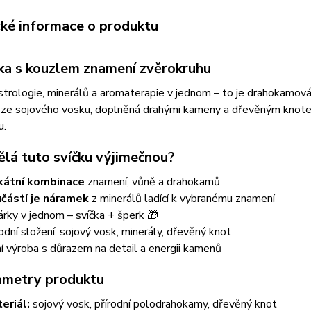
cké informace o produktu
čka s kouzlem znamení zvěrokruhu
strologie, minerálů a aromaterapie v jednom – to je drahokamová
ze sojového vosku, doplněná drahými kameny a dřevěným knotem,
u.
ělá tuto svíčku výjimečnou?
kátní kombinace
znamení, vůně a drahokamů
částí je náramek
z minerálů ladící k vybranému znamení
árky v jednom – svíčka + šperk 🎁
rodní složení: sojový vosk, minerály, dřevěný knot
ní výroba s důrazem na detail a energii kamenů
ametry produktu
eriál:
sojový vosk, přírodní polodrahokamy, dřevěný knot