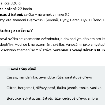
a:
cca 320 g
a hoření:
22 hodin
částí balení:
svíčka + náramek z minerálů
hy:
dle znamení zvěrokruhu (Vodnář, Ryby, Beran, Býk, Blíženci, R
koho je určena?
vá svíčka se znamením zvěrokruhu je dokonalým dárkem pro každ
í doplňky. Hodí se k narozeninám, svátku, Vánocům i jako smyslupl
 osobního znamení se z ní stává
personalizovaný dárek s hl
Hlavní tóny vůně
Cassis, mandarinka, levandule, růže, santalové dřevo
Citron, bergamot, růžový pepř, fialka, jasmín, tonka, vanilka
Borovice, eukalyptus, šalvěj, růže, cedrové dřevo, ambra