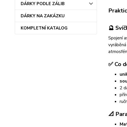
DÁRKY PODLE ZÁLIB
Prakti
DÁRKY NA ZAKÁZKU
🔮 Sví
KOMPLETNÍ KATALOG
Spojení a
vyráběná 
atmosfér
✅ Co d
uni
sou
2 d
pří
ruč
📐 Par
Mat