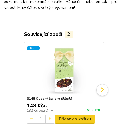
pozornost k narozeninám, svátku, Vánocům, nebo jen tak – pro
radost. Malý šálek s velkým významem!
Související zboží
2
Náš tip
3148 Ovocný čaj pro štěstí
3115 Stolní 
148 Kč
148 Kč
/
ks
/
ks
skladem
132 Kč
bez DPH
122 Kč
bez 
Přidat do košíku