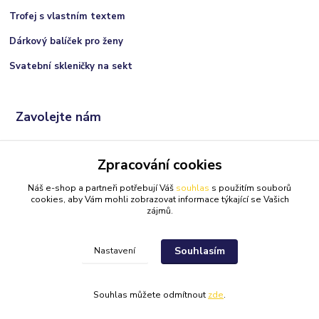
Trofej s vlastním textem
Dárkový balíček pro ženy
Svatební skleničky na sekt
Zavolejte nám
+420 606 066 717
Zpracování cookies
(Po-Ne, 9:00 - 21:00 hod.)
Náš e-shop a partneři potřebují Váš
souhlas
s použitím souborů
info@darkolandia.cz
cookies, aby Vám mohli zobrazovat informace týkající se Vašich
zájmů.
Souhlasím
Nastavení
Darkolandia.cz
Originální dárky
//
Webdesign
: Poradnyweb.cz
Souhlas můžete odmítnout
zde
.
Vytvořeno na
Eshop-rychle.cz