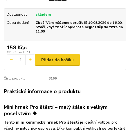
Dostupnost
skladem
Doba dodání
Zboží Vám můžeme doručit již 10.08.2026 do 16:00.
Stačí, když zboží objednáte nejpozději do zítra do
11:00
158 Kč
/
ks
131 Kč
bez DPH
Přidat do košíku
Číslo produktu:
3166
Praktické informace o produktu
Mini hrnek Pro štěstí – malý šálek s velkým
poselstvím 🍀
Tento
mini keramický hrnek Pro štěstí
je ideální volbou pro
všechny milovníky espressa. Díky kompaktní velikosti se perfektně