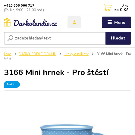
0
ks
+420 606 066 717
za
0 Kč
(Po-Ne, 9:00 - 21:00 hod.)
Menu
Hledat
Úvod
DÁRKY PODLE DRUHU
Hrnky a půllitry
3166 Mini hrnek - Pro
štěstí
3166 Mini hrnek - Pro štěstí
Náš tip