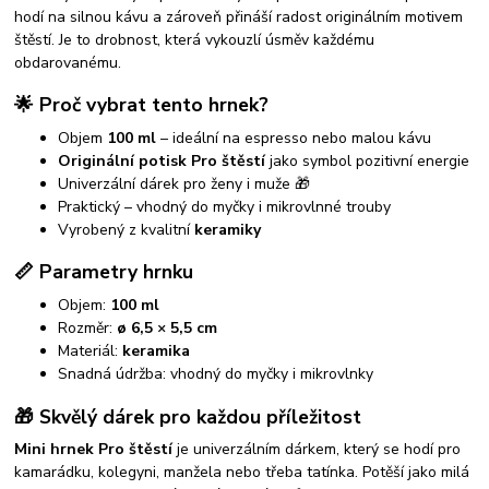
hodí na silnou kávu a zároveň přináší radost originálním motivem
štěstí. Je to drobnost, která vykouzlí úsměv každému
obdarovanému.
🌟 Proč vybrat tento hrnek?
Objem
100 ml
– ideální na espresso nebo malou kávu
Originální potisk Pro štěstí
jako symbol pozitivní energie
Univerzální dárek pro ženy i muže 🎁
Praktický – vhodný do myčky i mikrovlnné trouby
Vyrobený z kvalitní
keramiky
📏 Parametry hrnku
Objem:
100 ml
Rozměr:
ø 6,5 × 5,5 cm
Materiál:
keramika
Snadná údržba: vhodný do myčky i mikrovlnky
🎁 Skvělý dárek pro každou příležitost
Mini hrnek Pro štěstí
je univerzálním dárkem, který se hodí pro
kamarádku, kolegyni, manžela nebo třeba tatínka. Potěší jako milá