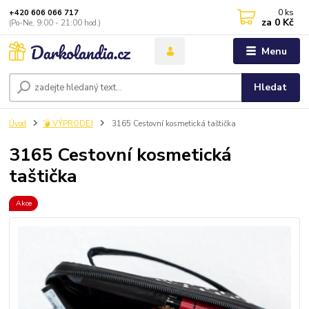
0
ks
+420 606 066 717
za
0 Kč
(Po-Ne, 9:00 - 21:00 hod.)
Menu
Hledat
Úvod
💣 VÝPRODEJ
3165 Cestovní kosmetická taštička
3165 Cestovní kosmetická
taštička
Akce