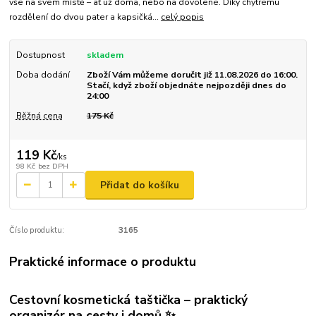
vše na svém místě – ať už doma, nebo na dovolené. Díky chytrému
rozdělení do dvou pater a kapsičká...
celý popis
Dostupnost
skladem
Doba dodání
Zboží Vám můžeme doručit již 11.08.2026 do 16:00.
Stačí, když zboží objednáte nejpozději dnes do
24:00
Běžná cena
175 Kč
119 Kč
/
ks
98 Kč
bez DPH
Přidat do košíku
Číslo produktu:
3165
Praktické informace o produktu
Cestovní kosmetická taštička – praktický
organizér na cesty i domů ✨