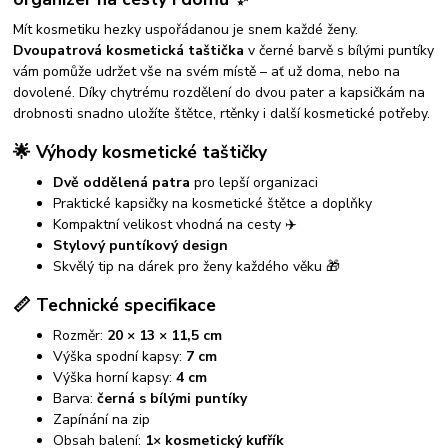
Mít kosmetiku hezky uspořádanou je snem každé ženy.
Dvoupatrová kosmetická taštička
v černé barvě s bílými puntíky
vám pomůže udržet vše na svém místě – ať už doma, nebo na
dovolené. Díky chytrému rozdělení do dvou pater a kapsičkám na
drobnosti snadno uložíte štětce, rtěnky i další kosmetické potřeby.
🌟 Výhody kosmetické taštičky
Dvě oddělená patra
pro lepší organizaci
Praktické kapsičky na kosmetické štětce a doplňky
Kompaktní velikost vhodná na cesty ✈️
Stylový puntíkový design
Skvělý tip na dárek pro ženy každého věku 🎁
📏 Technické specifikace
Rozměr:
20 × 13 × 11,5 cm
Výška spodní kapsy:
7 cm
Výška horní kapsy:
4 cm
Barva:
černá s bílými puntíky
Zapínání na zip
Obsah balení:
1× kosmetický kufřík