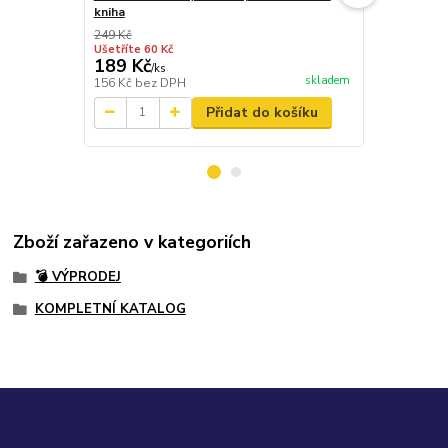
kniha
kosmetiku
249 Kč
Ušetříte 60 Kč
189 Kč
205 Kč
/
ks
/
ks
skladem
156 Kč
bez DPH
169 Kč
bez 
Přidat do košíku
Zboží zařazeno v kategoriích
💣 VÝPRODEJ
KOMPLETNÍ KATALOG