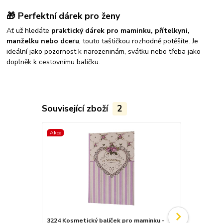
🎁 Perfektní dárek pro ženy
Ať už hledáte
praktický dárek pro maminku, přítelkyni,
manželku nebo dceru
, touto taštičkou rozhodně potěšíte. Je
ideální jako pozornost k narozeninám, svátku nebo třeba jako
doplněk k cestovnímu balíčku.
Související zboží
2
Akce
Akce
3224 Kosmetický balíček pro maminku -
3930 Velká s