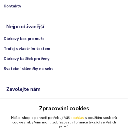
Kontakty
Nejprodávanější
Dárkový box pro muže
Trofej s vlastním textem
Dárkový balíček pro ženy
Svatební skleničky na sekt
Zavolejte nám
+420 606 066 717
Zpracování cookies
(Po-Ne, 9:00 - 21:00 hod.)
Náš e-shop a partneři potřebují Váš
souhlas
s použitím souborů
info@darkolandia.cz
cookies, aby Vám mohli zobrazovat informace týkající se Vašich
zájmů.