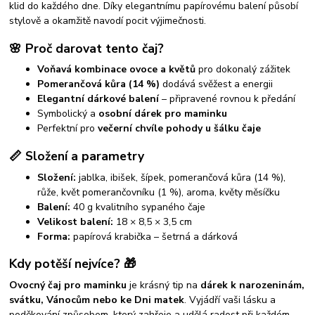
klid do každého dne. Díky elegantnímu papírovému balení působí
stylově a okamžitě navodí pocit výjimečnosti.
🌸 Proč darovat tento čaj?
Voňavá kombinace ovoce a květů
pro dokonalý zážitek
Pomerančová kůra (14 %)
dodává svěžest a energii
Elegantní dárkové balení
– připravené rovnou k předání
Symbolický a
osobní dárek pro maminku
Perfektní pro
večerní chvíle pohody u šálku čaje
📏 Složení a parametry
Složení:
jablka, ibišek, šípek, pomerančová kůra (14 %),
růže, květ pomerančovníku (1 %), aroma, květy měsíčku
Balení:
40 g kvalitního sypaného čaje
Velikost balení:
18 × 8,5 × 3,5 cm
Forma:
papírová krabička – šetrná a dárková
Kdy potěší nejvíce? 🎁
Ovocný čaj pro maminku
je krásný tip na
dárek k narozeninám,
svátku, Vánocům nebo ke Dni matek
. Vyjádří vaši lásku a
poděkování způsobem, který zahřeje a udělá radost při každém