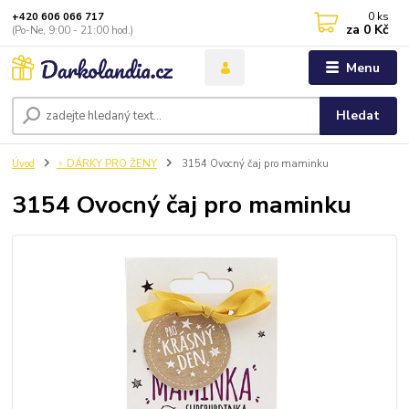
0
ks
+420 606 066 717
za
0 Kč
(Po-Ne, 9:00 - 21:00 hod.)
Menu
Hledat
Úvod
♀️ DÁRKY PRO ŽENY
3154 Ovocný čaj pro maminku
3154 Ovocný čaj pro maminku