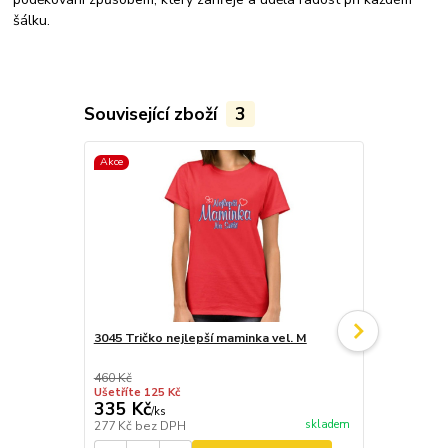
šálku.
Související zboží
3
Akce
Akce
3045 Tričko nejlepší maminka vel. M
3068 Kuchyň
kuchařka
460 Kč
Ušetříte 125 Kč
335 Kč
278 Kč
/
ks
/
ks
skladem
277 Kč
bez DPH
230 Kč
bez 