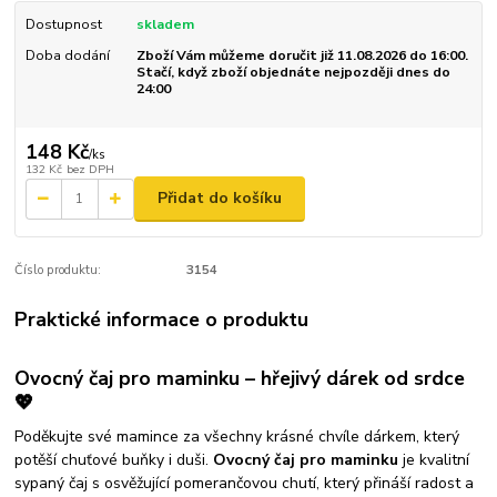
Dostupnost
skladem
Doba dodání
Zboží Vám můžeme doručit již 11.08.2026 do 16:00.
Stačí, když zboží objednáte nejpozději dnes do
24:00
148 Kč
/
ks
132 Kč
bez DPH
Přidat do košíku
Číslo produktu:
3154
Praktické informace o produktu
Ovocný čaj pro maminku – hřejivý dárek od srdce
💖
Poděkujte své mamince za všechny krásné chvíle dárkem, který
potěší chuťové buňky i duši.
Ovocný čaj pro maminku
je kvalitní
sypaný čaj s osvěžující pomerančovou chutí, který přináší radost a