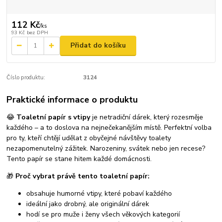
112 Kč
/
ks
93 Kč
bez DPH
Přidat do košíku
Číslo produktu:
3124
Praktické informace o produktu
😂
Toaletní papír s vtipy
je netradiční dárek, který rozesměje
každého – a to doslova na nejnečekanějším místě. Perfektní volba
pro ty, kteří chtějí udělat z obyčejné návštěvy toalety
nezapomenutelný zážitek. Narozeniny, svátek nebo jen recese?
Tento papír se stane hitem každé domácnosti.
🎁
Proč vybrat právě tento toaletní papír:
obsahuje humorné vtipy, které pobaví každého
ideální jako drobný, ale originální dárek
hodí se pro muže i ženy všech věkových kategorií