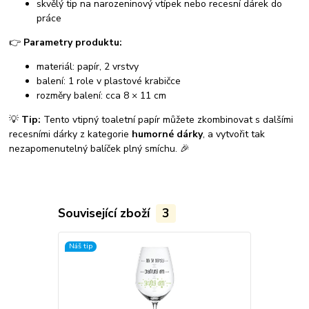
skvělý tip na narozeninový vtípek nebo recesní dárek do
práce
👉
Parametry produktu:
materiál: papír, 2 vrstvy
balení: 1 role v plastové krabičce
rozměry balení: cca 8 × 11 cm
💡
Tip:
Tento vtipný toaletní papír můžete zkombinovat s dalšími
recesními dárky z kategorie
humorné dárky
, a vytvořit tak
nezapomenutelný balíček plný smíchu. 🎉
Související zboží
3
Náš tip
Náš tip