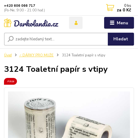
0
ks
+420 606 066 717
za
0 Kč
(Po-Ne, 9:00 - 21:00 hod.)
Menu
Hledat
Úvod
♂️ DÁRKY PRO MUŽE
3124 Toaletní papír s vtipy
3124 Toaletní papír s vtipy
Akce