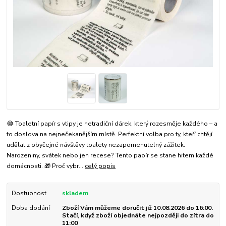
😂 Toaletní papír s vtipy je netradiční dárek, který rozesměje každého – a
to doslova na nejnečekanějším místě. Perfektní volba pro ty, kteří chtějí
udělat z obyčejné návštěvy toalety nezapomenutelný zážitek.
Narozeniny, svátek nebo jen recese? Tento papír se stane hitem každé
domácnosti. 🎁 Proč vybr...
celý popis
Dostupnost
skladem
Doba dodání
Zboží Vám můžeme doručit již 10.08.2026 do 16:00.
Stačí, když zboží objednáte nejpozději do zítra do
11:00