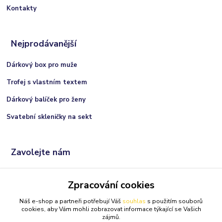
Kontakty
Nejprodávanější
Dárkový box pro muže
Trofej s vlastním textem
Dárkový balíček pro ženy
Svatební skleničky na sekt
Zavolejte nám
+420 606 066 717
Zpracování cookies
(Po-Ne, 9:00 - 21:00 hod.)
Náš e-shop a partneři potřebují Váš
souhlas
s použitím souborů
info@darkolandia.cz
cookies, aby Vám mohli zobrazovat informace týkající se Vašich
zájmů.