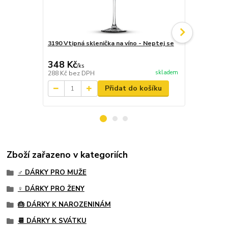
3190 Vtipná sklenička na víno - Neptej se
3190 Sklenič
348 Kč
250 Kč
/
ks
/
ks
skladem
288 Kč
bez DPH
207 Kč
bez 
Přidat do košíku
Zboží zařazeno v kategoriích
♂️ DÁRKY PRO MUŽE
♀️ DÁRKY PRO ŽENY
🎂 DÁRKY K NAROZENINÁM
📆 DÁRKY K SVÁTKU