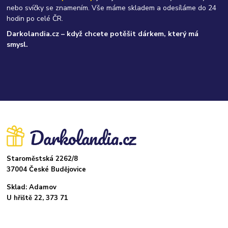
nebo svíčky se znamením. Vše máme skladem a odesíláme do 24
hodin po celé ČR.
Darkolandia.cz – když chcete potěšit dárkem, který má
smysl.
Staroměstská 2262/8
37004 České Budějovice
Sklad: Adamov
U hřiště 22, 373 71