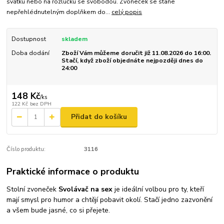
svátku nebo na rozlučku se svobodou. Zvoneček se stane
nepřehlédnutelným doplňkem do...
celý popis
Dostupnost
skladem
Doba dodání
Zboží Vám můžeme doručit již 11.08.2026 do 16:00.
Stačí, když zboží objednáte nejpozději dnes do
24:00
148 Kč
/
ks
122 Kč
bez DPH
Přidat do košíku
Číslo produktu:
3116
Praktické informace o produktu
Stolní zvoneček
Svolávač na sex
je ideální volbou pro ty, kteří
mají smysl pro humor a chtějí pobavit okolí. Stačí jedno zazvonění
a všem bude jasné, co si přejete.