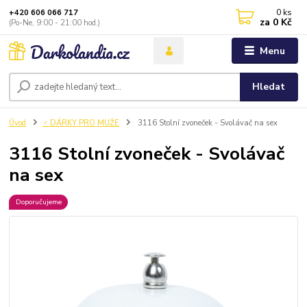
0
ks
+420 606 066 717
za
0 Kč
(Po-Ne, 9:00 - 21:00 hod.)
Menu
Hledat
Úvod
♂️ DÁRKY PRO MUŽE
3116 Stolní zvoneček - Svolávač na sex
3116 Stolní zvoneček - Svolávač
na sex
Doporučujeme