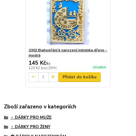
3302 Blahopřání k narození miminka dřevo -
modrá
145 Kč
/
ks
skladem
120 Kč
bez DPH
Přidat do košíku
Zboží zařazeno v kategoriích
♂️ DÁRKY PRO MUŽE
♀️ DÁRKY PRO ŽENY