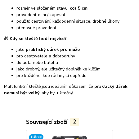
rozměr ve složeném stavu:
cca 5 cm
provedení: mini / kapesní
použití: cestování, každodenní situace, drobné úkony
přenosné provedení
🎁
Kdy se kleště hodí nejvíce?
jako
praktický dárek pro muže
pro cestovatele a dobrodruhy
do auta nebo batohu
jako drobný, ale užitečný doplněk ke klíčům
pro každého, kdo rád myslí dopředu
Multifunkční kleště jsou ideálním důkazem, že
praktický dárek
nemusí být velký
, aby byl užitečný.
Související zboží
2
Náš tip
Náš tip