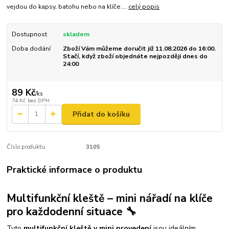
vejdou do kapsy, batohu nebo na klíče....
celý popis
Dostupnost
skladem
Doba dodání
Zboží Vám můžeme doručit již 11.08.2026 do 16:00.
Stačí, když zboží objednáte nejpozději dnes do
24:00
89 Kč
/
ks
74 Kč
bez DPH
Přidat do košíku
Číslo produktu:
3105
Praktické informace o produktu
Multifunkční kleště – mini nářadí na klíče
pro každodenní situace 🔧
Tyto
multifunkční kleště v mini provedení
jsou ideálním