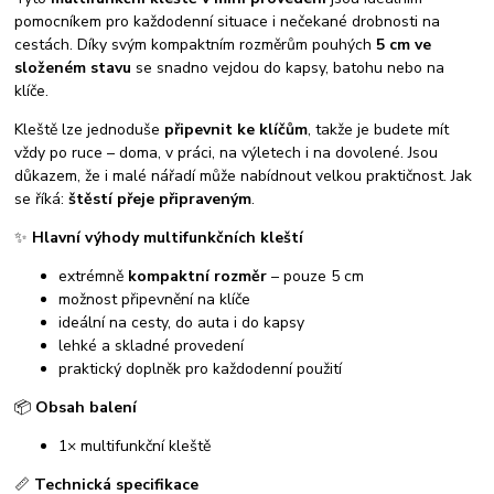
pomocníkem pro každodenní situace i nečekané drobnosti na
cestách. Díky svým kompaktním rozměrům pouhých
5 cm ve
složeném stavu
se snadno vejdou do kapsy, batohu nebo na
klíče.
Kleště lze jednoduše
připevnit ke klíčům
, takže je budete mít
vždy po ruce – doma, v práci, na výletech i na dovolené. Jsou
důkazem, že i malé nářadí může nabídnout velkou praktičnost. Jak
se říká:
štěstí přeje připraveným
.
✨
Hlavní výhody multifunkčních kleští
extrémně
kompaktní rozměr
– pouze 5 cm
možnost připevnění na klíče
ideální na cesty, do auta i do kapsy
lehké a skladné provedení
praktický doplněk pro každodenní použití
📦
Obsah balení
1× multifunkční kleště
📏
Technická specifikace