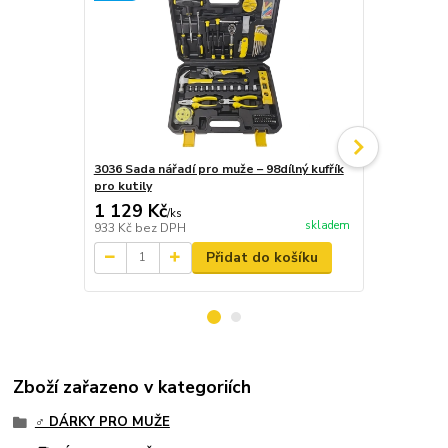
3036 Sada nářadí pro muže – 98dílný kufřík
3735 Sada n
pro kutily
1 129 Kč
628 Kč
/
ks
/
ks
skladem
933 Kč
bez DPH
519 Kč
bez 
Přidat do košíku
Zboží zařazeno v kategoriích
♂️ DÁRKY PRO MUŽE