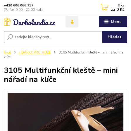
0
ks
+420 606 066 717
za
0 Kč
(Po-Ne, 9:00 - 21:00 hod.)
Menu
Hledat
Úvod
♂️ DÁRKY PRO MUŽE
3105 Multifunkční kleště – mini nářadí na
klíče
3105 Multifunkční kleště – mini
nářadí na klíče