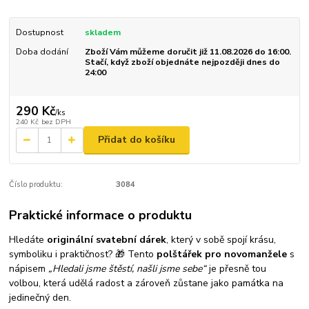
Dostupnost
skladem
Doba dodání
Zboží Vám můžeme doručit již 11.08.2026 do 16:00.
Stačí, když zboží objednáte nejpozději dnes do
24:00
290 Kč
/
ks
240 Kč
bez DPH
Přidat do košíku
Číslo produktu:
3084
Praktické informace o produktu
Hledáte
originální svatební dárek
, který v sobě spojí krásu,
symboliku i praktičnost? 🎁 Tento
polštářek pro novomanžele
s
nápisem
„Hledali jsme štěstí, našli jsme sebe“
je přesně tou
volbou, která udělá radost a zároveň zůstane jako památka na
jedinečný den.