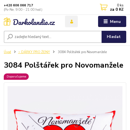
0
ks
+420 606 066 717
za
0 Kč
(Po-Ne, 9:00 - 21:00 hod.)
Menu
Hledat
Úvod
♀️ DÁRKY PRO ŽENY
3084 Polštářek pro Novomanžele
3084 Polštářek pro Novomanžele
Doporučujeme