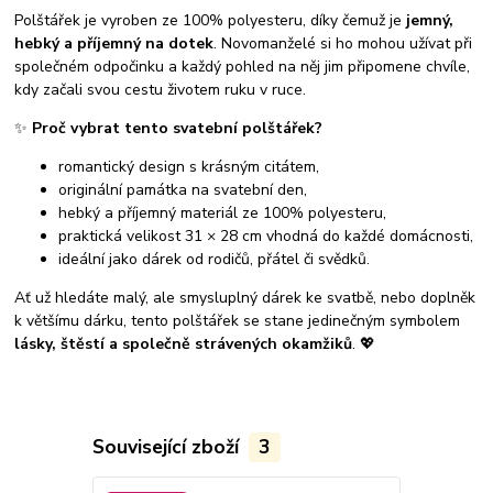
Polštářek je vyroben ze 100% polyesteru, díky čemuž je
jemný,
hebký a příjemný na dotek
. Novomanželé si ho mohou užívat při
společném odpočinku a každý pohled na něj jim připomene chvíle,
kdy začali svou cestu životem ruku v ruce.
✨
Proč vybrat tento svatební polštářek?
romantický design s krásným citátem,
originální památka na svatební den,
hebký a příjemný materiál ze 100% polyesteru,
praktická velikost 31 × 28 cm vhodná do každé domácnosti,
ideální jako dárek od rodičů, přátel či svědků.
Ať už hledáte malý, ale smysluplný dárek ke svatbě, nebo doplněk
k většímu dárku, tento polštářek se stane jedinečným symbolem
lásky, štěstí a společně strávených okamžiků
. 💖
Související zboží
3