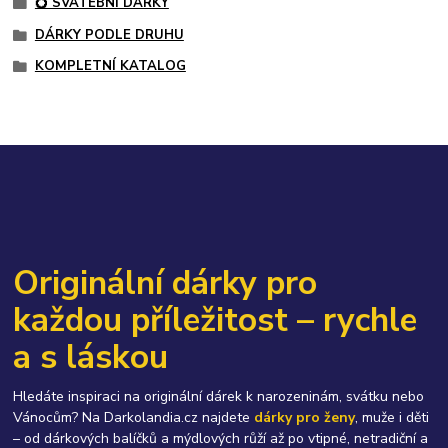
💍 SVATEBNÍ DÁRKY
DÁRKY PODLE DRUHU
KOMPLETNÍ KATALOG
Originální dárky pro
každou příležitost – rychle
a s láskou
Hledáte inspiraci na originální dárek k narozeninám, svátku nebo
Vánocům? Na Darkolandia.cz najdete
dárky pro ženy
, muže i děti
– od dárkových balíčků a mýdlových růží až po vtipné, netradiční a