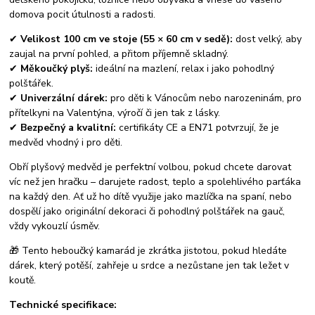
domova pocit útulnosti a radosti.
✔
Velikost 100 cm ve stoje (55 × 60 cm v sedě):
dost velký, aby
zaujal na první pohled, a přitom příjemně skladný.
✔
Měkoučký plyš:
ideální na mazlení, relax i jako pohodlný
polštářek.
✔
Univerzální dárek:
pro děti k Vánocům nebo narozeninám, pro
přítelkyni na Valentýna, výročí či jen tak z lásky.
✔
Bezpečný a kvalitní:
certifikáty CE a EN71 potvrzují, že je
medvěd vhodný i pro děti.
Obří plyšový medvěd je perfektní volbou, pokud chcete darovat
víc než jen hračku – darujete radost, teplo a spolehlivého parťáka
na každý den. Ať už ho dítě využije jako mazlíčka na spaní, nebo
dospělí jako originální dekoraci či pohodlný polštářek na gauč,
vždy vykouzlí úsměv.
🎁 Tento heboučký kamarád je zkrátka jistotou, pokud hledáte
dárek, který potěší, zahřeje u srdce a nezůstane jen tak ležet v
koutě.
Technické specifikace: