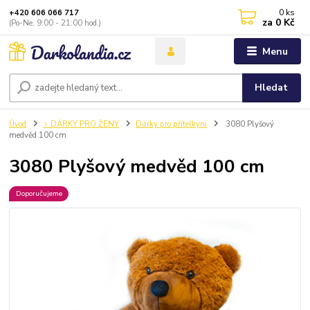
0
ks
+420 606 066 717
za
0 Kč
(Po-Ne, 9:00 - 21:00 hod.)
Menu
Hledat
Úvod
♀️ DÁRKY PRO ŽENY
Dárky pro přítelkyni
3080 Plyšový
medvěd 100 cm
3080 Plyšový medvěd 100 cm
Doporučujeme