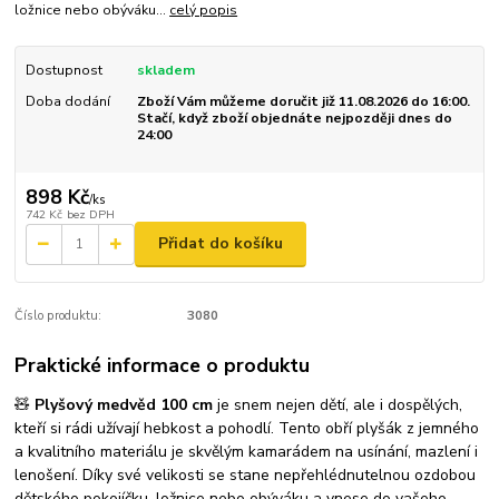
ložnice nebo obýváku...
celý popis
Dostupnost
skladem
Doba dodání
Zboží Vám můžeme doručit již 11.08.2026 do 16:00.
Stačí, když zboží objednáte nejpozději dnes do
24:00
898 Kč
/
ks
742 Kč
bez DPH
Přidat do košíku
Číslo produktu:
3080
Praktické informace o produktu
🧸
Plyšový medvěd 100 cm
je snem nejen dětí, ale i dospělých,
kteří si rádi užívají hebkost a pohodlí. Tento obří plyšák z jemného
a kvalitního materiálu je skvělým kamarádem na usínání, mazlení i
lenošení. Díky své velikosti se stane nepřehlédnutelnou ozdobou
dětského pokojíčku, ložnice nebo obýváku a vnese do vašeho