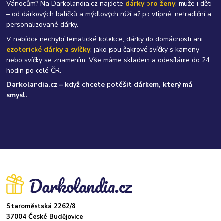
Vánocům? Na Darkolandia.cz najdete
dárky pro ženy
, muže i děti
– od dárkových balíčků a mýdlových růží až po vtipné, netradiční a
personalizované dárky.
V nabídce nechybí tematické kolekce, dárky do domácnosti ani
ezoterické dárky a svíčky
, jako jsou čakrové svíčky s kameny
nebo svíčky se znamením. Vše máme skladem a odesíláme do 24
hodin po celé ČR.
Darkolandia.cz – když chcete potěšit dárkem, který má
smysl.
Staroměstská 2262/8
37004 České Budějovice