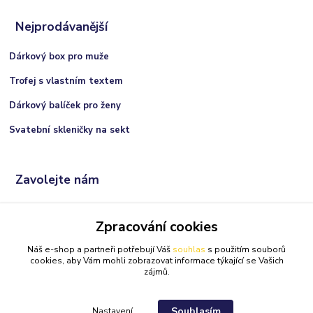
Nejprodávanější
Dárkový box pro muže
Trofej s vlastním textem
Dárkový balíček pro ženy
Svatební skleničky na sekt
Zavolejte nám
+420 606 066 717
Zpracování cookies
(Po-Ne, 9:00 - 21:00 hod.)
Náš e-shop a partneři potřebují Váš
souhlas
s použitím souborů
info@darkolandia.cz
cookies, aby Vám mohli zobrazovat informace týkající se Vašich
zájmů.
Souhlasím
Nastavení