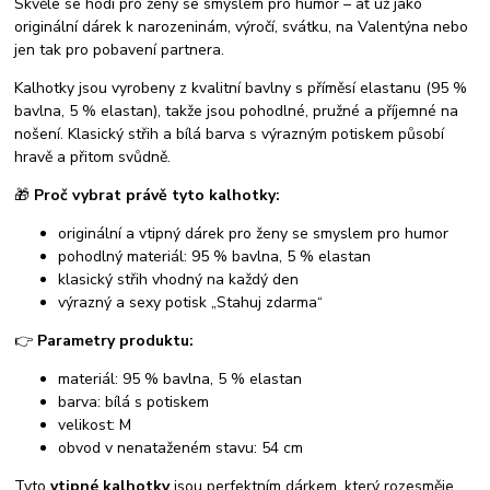
Skvěle se hodí pro ženy se smyslem pro humor – ať už jako
originální dárek k narozeninám, výročí, svátku, na Valentýna nebo
jen tak pro pobavení partnera.
Kalhotky jsou vyrobeny z kvalitní bavlny s příměsí elastanu (95 %
bavlna, 5 % elastan), takže jsou pohodlné, pružné a příjemné na
nošení. Klasický střih a bílá barva s výrazným potiskem působí
hravě a přitom svůdně.
🎁
Proč vybrat právě tyto kalhotky:
originální a vtipný dárek pro ženy se smyslem pro humor
pohodlný materiál: 95 % bavlna, 5 % elastan
klasický střih vhodný na každý den
výrazný a sexy potisk „Stahuj zdarma“
👉
Parametry produktu:
materiál: 95 % bavlna, 5 % elastan
barva: bílá s potiskem
velikost: M
obvod v nenataženém stavu: 54 cm
Tyto
vtipné kalhotky
jsou perfektním dárkem, který rozesměje,