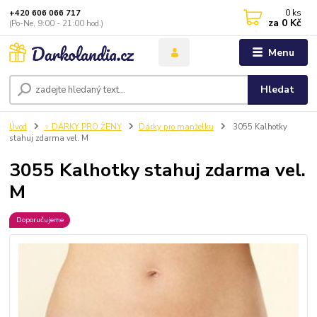
0
ks
+420 606 066 717
za
0 Kč
(Po-Ne, 9:00 - 21:00 hod.)
Menu
Hledat
Úvod
♀️ DÁRKY PRO ŽENY
Dárky pro manželku
3055 Kalhotky
stahuj zdarma vel. M
3055 Kalhotky stahuj zdarma vel.
M
Doporučujeme