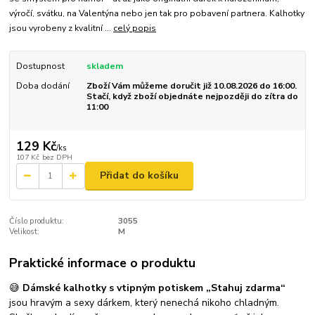
výročí, svátku, na Valentýna nebo jen tak pro pobavení partnera. Kalhotky
jsou vyrobeny z kvalitní ...
celý popis
Dostupnost
skladem
Doba dodání
Zboží Vám můžeme doručit již 10.08.2026 do 16:00.
Stačí, když zboží objednáte nejpozději do zítra do
11:00
129 Kč
/
ks
107 Kč
bez DPH
Přidat do košíku
Číslo produktu:
3055
Velikost:
M
Praktické informace o produktu
😅
Dámské kalhotky s vtipným potiskem „Stahuj zdarma“
jsou hravým a sexy dárkem, který nenechá nikoho chladným.