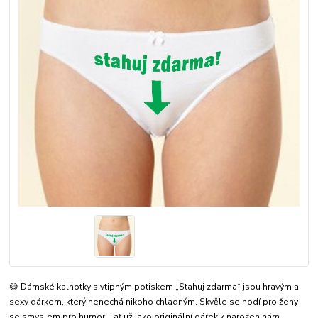
😅 Dámské kalhotky s vtipným potiskem „Stahuj zdarma“ jsou hravým a
sexy dárkem, který nenechá nikoho chladným. Skvěle se hodí pro ženy
se smyslem pro humor – ať už jako originální dárek k narozeninám,