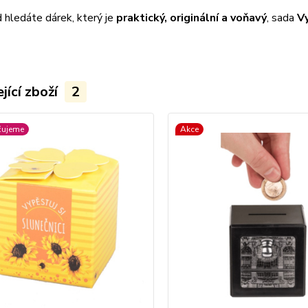
 hledáte dárek, který je
praktický, originální a voňavý
, sada
Vy
jící zboží
2
čujeme
Akce