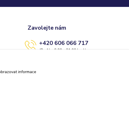
Zavolejte nám
+420 606 066 717
(Po-Ne, 9:00 - 21:00 hod.)
info@darkolandia.cz
obrazovat informace
Vytvořeno na
Eshop-rychle.cz