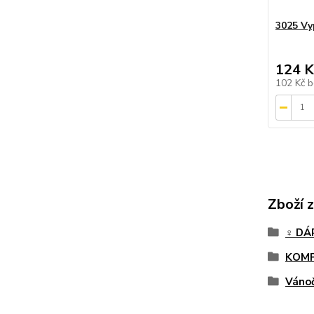
3025 Vyp
124 K
102 Kč
b
Zboží 
♀️ D
KOMP
Vánoč