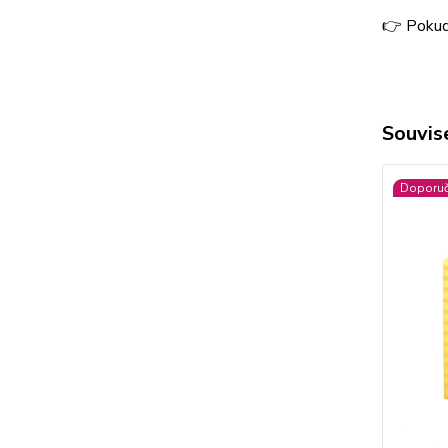
👉 Pokud
Souvise
Doporu