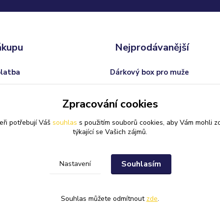
ákupu
Nejprodávanější
platba
Dárkový box pro muže
odmínky
Trofej s vlastním textem
Zpracování cookies
 od smlouvy
Dárkový balíček pro ženy
eři potřebují Váš
souhlas
s použitím souborů cookies, aby Vám mohli z
Svatební skleničky na sekt
týkající se Vašich zájmů.
Souhlasím
Nastavení
Souhlas můžete odmítnout
zde
.