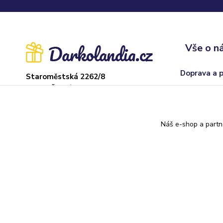
Vše o n
Doprava a 
Staroměstská 2262/8
37004 České Budějovice
Obchodní p
Sklad: Adamov
Odstoupení
U hřiště 22, 373 71
Náš e-shop a partn
Kontakty
Darkolandia.cz
Originální dárky
//
Webdesign
: Poradnyweb.cz