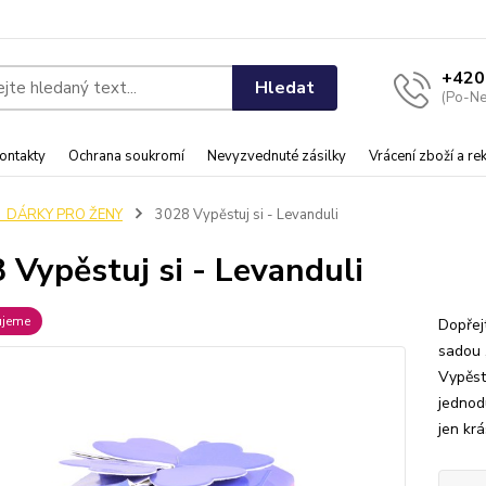
+420
Hledat
(Po-Ne
ontakty
Ochrana soukromí
Nevyzvednuté zásilky
Vrácení zboží a r
♀️ DÁRKY PRO ŽENY
3028 Vypěstuj si - Levanduli
 Vypěstuj si - Levanduli
ujeme
Dopřej
sadou „
Vypěst
jednod
jen krá