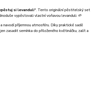
ypěstuj si levanduli“
. Tento originální pěstitelský set
dnoduše vypěstovali vlastní voňavou levanduli. 🌱
ér a navodí příjemnou atmosféru. Díky praktické sadě
jen zasadit semínka do přiloženého květináčku, zalít a