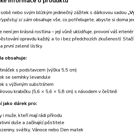
cké informace o produktu
 sobě nebo svým blízkým jedinečný zážitek s dárkovou sadou
„V
Vypěstuj si sám
obsahuje vše, co potřebujete, abyste si doma je
 není jen krásná rostlina – její vůně uklidňuje, provoní váš interi
ěstování opravdu každý, a to i bez předchozích zkušeností. Stačí 
a první zelené lístky.
da obsahuje:
tináček s podstavcem (výška 5,5 cm)
ek se semínky levandule
ek s výživným substrátem
írovou krabičku (5,6 × 5,6 × 5,8 cm) s návodem v češtině
í jako dárek pro:
 i muže, kteří mají rádi přírodu
ativní duše a začínající pěstitele
ozeniny, svátky, Vánoce nebo Den matek