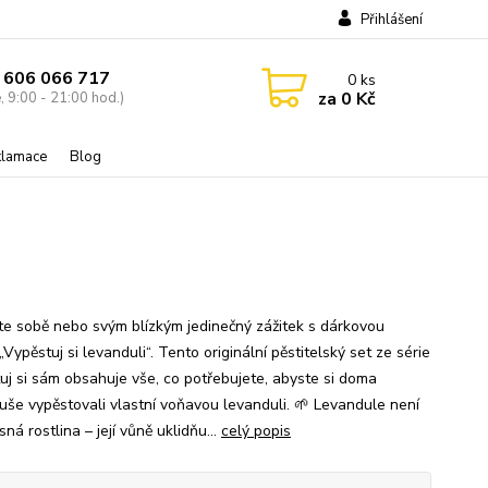
Přihlášení
 606 066 717
0
ks
za
0 Kč
, 9:00 - 21:00 hod.)
eklamace
Blog
te sobě nebo svým blízkým jedinečný zážitek s dárkovou
Vypěstuj si levanduli“. Tento originální pěstitelský set ze série
uj si sám obsahuje vše, co potřebujete, abyste si doma
uše vypěstovali vlastní voňavou levanduli. 🌱 Levandule není
sná rostlina – její vůně uklidňu...
celý popis