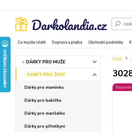
Co musíte vědět
Doprava a platba
Obchodní podmínky
K
Úvod
♂️ DÁRKY PRO MUŽE
3028
♀️ DÁRKY PRO ŽENY
Dárky pro maminku
Doporuč
Dárky pro babičku
Dárky pro manželku
Dárky pro přítelkyni