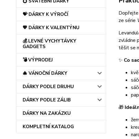
Prakti
💍 SVATEBNÍ DÁRKY
Dopřejte
💝 DÁRKY K VÝROČÍ
ze série
💖 DÁRKY K VALENTÝNU
Levandule
zvládne p
💰 LEVNÉ VYCHYTÁVKY
GADGETS
těšit se n
✨
Co sa
💣 VÝPRODEJ
kvě
🎄 VÁNOČNÍ DÁRKY
sáč
DÁRKY PODLE DRUHU
sáč
pap
DÁRKY PODLE ZÁLIB
🎁
Ideáln
DÁRKY NA ZAKÁZKU
ženy
KOMPLETNÍ KATALOG
kre
nar