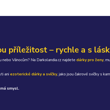
u příležitost – rychle a s lás
átku nebo Vánocům? Na Darkolandia.cz najdete
dárky pro ženy
, m
ti ani
ezoterické dárky a svíčky
, jako jsou čakrové svíčky s 
 má smysl.