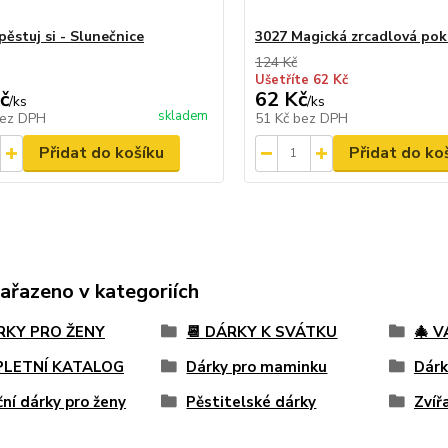
ěstuj si - Slunečnice
3027 Magická zrcadlová pok
124 Kč
Ušetříte 62 Kč
č
62 Kč
/
ks
/
ks
skladem
ez DPH
51 Kč
bez DPH
Přidat do košíku
Přidat do ko
zařazeno v kategoriích
ÁRKY PRO ŽENY
📆 DÁRKY K SVÁTKU
🎄 
LETNÍ KATALOG
Dárky pro maminku
Dárk
ní dárky pro ženy
Pěstitelské dárky
Zvíř