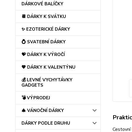
DÁRKOVÉ BALÍČKY
📆 DÁRKY K SVÁTKU
✨ EZOTERICKÉ DÁRKY
💍 SVATEBNÍ DÁRKY
💝 DÁRKY K VÝROČÍ
💖 DÁRKY K VALENTÝNU
💰 LEVNÉ VYCHYTÁVKY
GADGETS
💣 VÝPRODEJ
🎄 VÁNOČNÍ DÁRKY
Prakti
DÁRKY PODLE DRUHU
Cestovní 