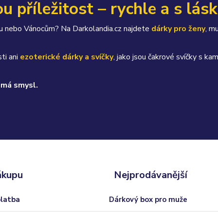
u příležitost – rychle a s lás
átku nebo Vánocům? Na Darkolandia.cz najdete
dárky pro ženy
, m
ti ani
ezoterické dárky a svíčky
, jako jsou čakrové svíčky s 
 má smysl.
ákupu
Nejprodávanější
platba
Dárkový box pro muže