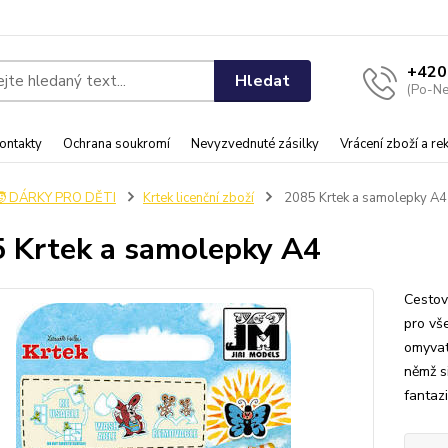
+420
Hledat
(Po-Ne
ontakty
Ochrana soukromí
Nevyzvednuté zásilky
Vrácení zboží a r
🧒 DÁRKY PRO DĚTI
Krtek licenční zboží
2085 Krtek a samolepky A4
 Krtek a samolepky A4
Cestov
pro vš
omyvat
němž s
fantazi