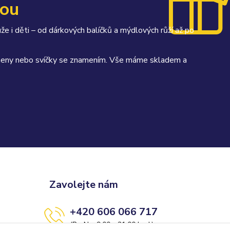
kou
uže i děti – od dárkových balíčků a mýdlových růží až po
kameny nebo svíčky se znamením. Vše máme skladem a
Zavolejte nám
+420 606 066 717
(Po-Ne, 9:00 - 21:00 hod.)