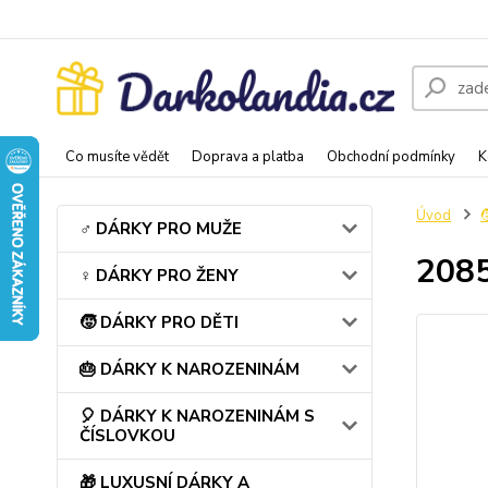
Co musíte vědět
Doprava a platba
Obchodní podmínky
K
Úvod
♂️ DÁRKY PRO MUŽE
2085
♀️ DÁRKY PRO ŽENY
🧒 DÁRKY PRO DĚTI
🎂 DÁRKY K NAROZENINÁM
🎈 DÁRKY K NAROZENINÁM S
ČÍSLOVKOU
🎁 LUXUSNÍ DÁRKY A