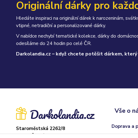
Originální dárky pro každo
Hledáte inspiraci na originální dárek k narozeninám, sv
vtipné, netradiční a personalizované dárky.
V nabídce nechybí tematické kolekce, dárky do domácnos
odesíláme do 24 hodin po celé ČR.
Darkolandia.cz – když chcete potěšit dárkem, který
Vše o n
Doprava a 
Staroměstská 2262/8
37004 České Budějovice