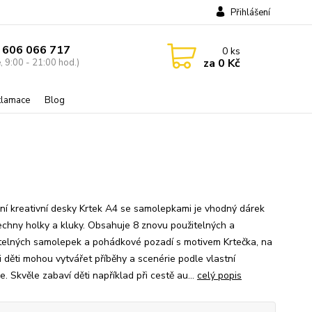
Přihlášení
 606 066 717
0
ks
za
0 Kč
, 9:00 - 21:00 hod.)
eklamace
Blog
ní kreativní desky Krtek A4 se samolepkami je vhodný dárek
echny holky a kluky. Obsahuje 8 znovu použitelných a
elných samolepek a pohádkové pozadí s motivem Krtečka, na
i děti mohou vytvářet příběhy a scenérie podle vlastní
e. Skvěle zabaví děti například při cestě au...
celý popis