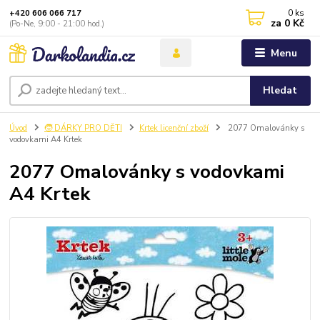
0
ks
+420 606 066 717
za
0 Kč
(Po-Ne, 9:00 - 21:00 hod.)
Menu
Hledat
Úvod
🧒 DÁRKY PRO DĚTI
Krtek licenční zboží
2077 Omalovánky s
vodovkami A4 Krtek
2077 Omalovánky s vodovkami
A4 Krtek