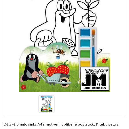
Dětské omalovánky A4 s motivem oblíbené postavičky Krtek v setu s