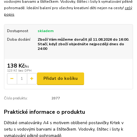
vodovými barvami a štětečkem. Vodovky, štětec i listy k vymalování pěkně
pohromadě. Ideální balení pro všechny kreativní děti nejen na cesty!
celý
popis
Dostupnost
skladem
Doba dodání
Zboží Vám můžeme doručit již 11.08.2026 do 16:00.
Stačí, když zboží objednáte nejpozději dnes do
24:00
138 Kč
/
ks
123 Kč
bez DPH
Přidat do košíku
Číslo produktu:
2077
Praktické informace o produktu
Dětské omalovánky A4 s motivem oblíbené postavičky Krtek v
setu s vodovými barvami a štětečkem. Vodovky, štětec i listy k
vymalování pěkně pohromadě.