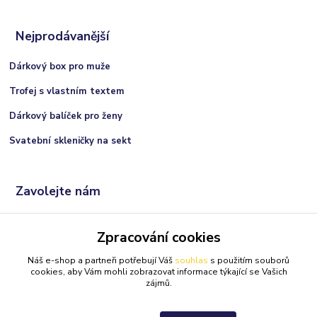
Nejprodávanější
Dárkový box pro muže
Trofej s vlastním textem
Dárkový balíček pro ženy
Svatební skleničky na sekt
Zavolejte nám
+420 606 066 717
Zpracování cookies
(Po-Ne, 9:00 - 21:00 hod.)
Náš e-shop a partneři potřebují Váš
souhlas
s použitím souborů
info@darkolandia.cz
cookies, aby Vám mohli zobrazovat informace týkající se Vašich
zájmů.