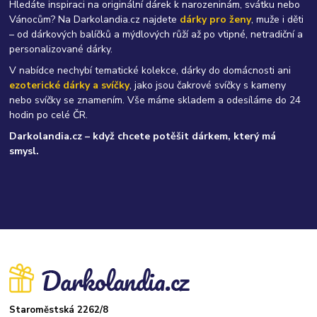
Hledáte inspiraci na originální dárek k narozeninám, svátku nebo
Vánocům? Na Darkolandia.cz najdete
dárky pro ženy
, muže i děti
– od dárkových balíčků a mýdlových růží až po vtipné, netradiční a
personalizované dárky.
V nabídce nechybí tematické kolekce, dárky do domácnosti ani
ezoterické dárky a svíčky
, jako jsou čakrové svíčky s kameny
nebo svíčky se znamením. Vše máme skladem a odesíláme do 24
hodin po celé ČR.
Darkolandia.cz – když chcete potěšit dárkem, který má
smysl.
Staroměstská 2262/8