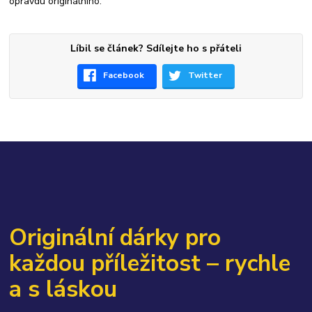
opravdu originálního.
Líbil se článek? Sdílejte ho s přáteli
Facebook
Twitter
Originální dárky pro
každou příležitost – rychle
a s láskou