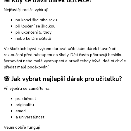
📅 Kdy se dává dárek učitelce?
Nejčastěji rodiče vybírají:
na konci školního roku
při loučení se školkou
při ukončení 9. třídy
nebo ke Dni učitelů
Ve školkách bývá zvykem darovat učitelkám dárek hlavně při
rozloučení před nástupem do školy. Děti často připravují besídku,
šerpování nebo malé vystoupení a právě tehdy bývá ideální chvíle
předat malé poděkování.
🌸 Jak vybrat nejlepší dárek pro učitelku?
Při výběru se zaměřte na:
praktičnost
originalitu
emoci
a univerzálnost
Velmi dobře fungují: