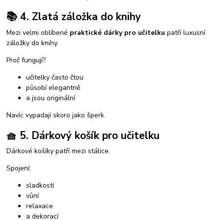
📚 4. Zlatá záložka do knihy
Mezi velmi oblíbené
praktické dárky pro učitelku
patří luxusní
záložky do knihy.
Proč fungují?
učitelky často čtou
působí elegantně
a jsou originální
Navíc vypadají skoro jako šperk.
🧺 5. Dárkový košík pro učitelku
Dárkové košíky patří mezi stálice.
Spojení:
sladkostí
vůní
relaxace
a dekorací