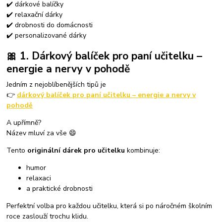
✔️ dárkové balíčky
✔️ relaxační dárky
✔️ drobnosti do domácnosti
✔️ personalizované dárky
🎀 1. Dárkový balíček pro paní učitelku –
energie a nervy v pohodě
Jedním z nejoblíbenějších tipů je
👉
dárkový balíček pro paní učitelku – energie a nervy v
pohodě
A upřímně?
Název mluví za vše 😄
Tento
originální dárek pro učitelku
kombinuje:
humor
relaxaci
a praktické drobnosti
Perfektní volba pro každou učitelku, která si po náročném školním
roce zaslouží trochu klidu.