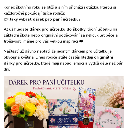
Konec školního roku se blíží a s ním přichází i otázka, kterou si
každoročně pokládají tisíce rodičů:
👉
Jaký vybrat dárek pro paní učitelku?
Ať už hledáte
dárek pro učitelku do školky
, třídní učitelku na
základní škole nebo originální poděkování za několik let péče a
trpělivosti, máme pro vás velkou inspiraci ❤️
Naštěstí už dávno neplatí, že jediným dárkem pro učitelku je
obyčejná květina. Dnes rodiče stále častěji hledají
originální
dárky pro učitelky
, které mají nápad, emoci a vydrží déle než pár
dní.