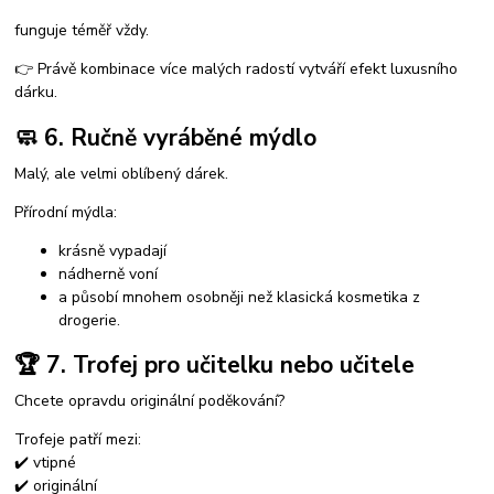
funguje téměř vždy.
👉 Právě kombinace více malých radostí vytváří efekt luxusního
dárku.
🧼 6. Ručně vyráběné mýdlo
Malý, ale velmi oblíbený dárek.
Přírodní mýdla:
krásně vypadají
nádherně voní
a působí mnohem osobněji než klasická kosmetika z
drogerie.
🏆 7. Trofej pro učitelku nebo učitele
Chcete opravdu originální poděkování?
Trofeje patří mezi:
✔️ vtipné
✔️ originální