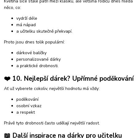
Květina sice stále patří mezi klasiku, ale většina rodičů dnes hledá
něco, co:
vydrží déle
má nápad
a učitelku skutečně překvapí.
Proto jsou dnes tolik populární:
dárkové balíčky
personalizované dárky
a praktické drobnosti.
❤️ 10. Nejlepší dárek? Upřímné poděkování
Ať už vyberete cokoliv, největší hodnotu má vždy:
poděkování
osobní vzkaz
a respekt
Právě tyto drobnosti často udělají největší radost.
📖 Další inspirace na dárky pro učitelku